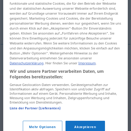
funktionale und statistische Cookies, die für den Betrieb der Webseite
und der statistischen Auswertung unserer Webseite erforderlich sind,
Übersicht aller Übersetzungen
werden auf Grundlage unserer Vorauswahl immer auf Ihrem Endgerät
(Für mehr Details die Übersetzung anklicken/antippen)
gespeichert. Marketing-Cookies und Cookies, die der Bereitstellung
personalisierter Werbung dienen, werden nur gespeichert, wenn Sie uns
durch einen Klick auf den „Akzeptieren“-Button Ihr Einverständnis
Schlosserei
geben. Klicken Sie ansonsten auf „Fortfahren ohne Akzeptieren“. Sie
können Ihre Einwilligung jederzeit für zukünftige Besuche unserer
Webseite widerrufen. Wenn Sie weitere Informationen zu den Cookies
und den Anpassungsmöglichkeiten möchten, klicken Sie einfach auf den
Button „Mehr Optionen“. Weitergehende Hinweise zu der
Datenverarbeitung entnehmen Sie ansonsten unserer
Schlosserei
f
bravarija
Datenschutzerklärung
. Hier finden Sie unser
Impressum
.
Wir und unsere Partner verarbeiten Daten, um
Folgendes bereitzustellen:
Genaue Geolocation-Daten verwenden. Geräteeigenschaften zur
Identifikation aktiv abfragen. Speichern von und/oder Zugriff auf
Informationen auf einem Gerät. Personalisierte Werbung und Inhalte,
Messung von Werbung und Inhalten, Zielgruppenforschung und
Entwicklung von Dienstleistungen.
Liste der Partner (Lieferanten)
Mehr Optionen
Akzeptieren