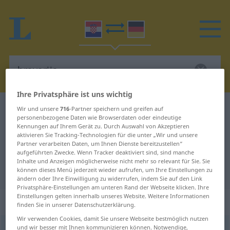
Ihre Privatsphäre ist uns wichtig
Kroatisch-Deutsch Wörterbuch
bravarija
Wir und unsere
716
-Partner speichern und greifen auf
personenbezogene Daten wie Browserdaten oder eindeutige
Kroatisch-Deutsch Übersetzung für
Kennungen auf Ihrem Gerät zu. Durch Auswahl von Akzeptieren
aktivieren Sie Tracking-Technologien für die unter „Wir und unsere
"bravarija"
Partner verarbeiten Daten, um Ihnen Dienste bereitzustellen“
aufgeführten Zwecke. Wenn Tracker deaktiviert sind, sind manche
Inhalte und Anzeigen möglicherweise nicht mehr so relevant für Sie. Sie
"bravarija" Deutsch Übersetzung
können dieses Menü jederzeit wieder aufrufen, um Ihre Einstellungen zu
ändern oder Ihre Einwilligung zu widerrufen, indem Sie auf den Link
Privatsphäre-Einstellungen am unteren Rand der Webseite klicken. Ihre
Einstellungen gelten innerhalb unseres Website. Weitere Informationen
„bravarija“
finden Sie in unserer Datenschutzerklärung.
Wir verwenden Cookies, damit Sie unsere Webseite bestmöglich nutzen
und wir besser mit Ihnen kommunizieren können. Notwendige,
bravarija