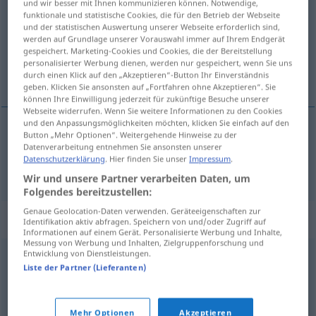
und wir besser mit Ihnen kommunizieren können. Notwendige,
funktionale und statistische Cookies, die für den Betrieb der Webseite
Übersicht aller Übersetzungen
und der statistischen Auswertung unserer Webseite erforderlich sind,
werden auf Grundlage unserer Vorauswahl immer auf Ihrem Endgerät
(Für mehr Details die Übersetzung anklicken/antippen)
gespeichert. Marketing-Cookies und Cookies, die der Bereitstellung
personalisierter Werbung dienen, werden nur gespeichert, wenn Sie uns
Schloss
durch einen Klick auf den „Akzeptieren“-Button Ihr Einverständnis
geben. Klicken Sie ansonsten auf „Fortfahren ohne Akzeptieren“. Sie
können Ihre Einwilligung jederzeit für zukünftige Besuche unserer
Webseite widerrufen. Wenn Sie weitere Informationen zu den Cookies
und den Anpassungsmöglichkeiten möchten, klicken Sie einfach auf den
Button „Mehr Optionen“. Weitergehende Hinweise zu der
Schloss
n
brava
Datenverarbeitung entnehmen Sie ansonsten unserer
Datenschutzerklärung
. Hier finden Sie unser
Impressum
.
Wir und unsere Partner verarbeiten Daten, um
Folgendes bereitzustellen:
Genaue Geolocation-Daten verwenden. Geräteeigenschaften zur
Beispielsätze für "brava"
Identifikation aktiv abfragen. Speichern von und/oder Zugriff auf
Informationen auf einem Gerät. Personalisierte Werbung und Inhalte,
Messung von Werbung und Inhalten, Zielgruppenforschung und
Entwicklung von Dienstleistungen.
sigurnosna brava
Liste der Partner (Lieferanten)
Sicherheitsschloss
n
Mehr Optionen
Akzeptieren