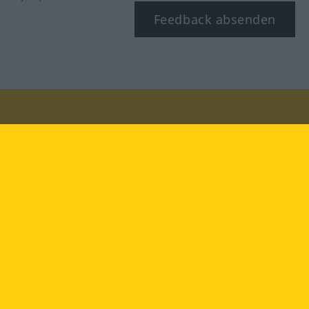
Feedback absenden
Besuchen Sie uns auf:
facebook
YouTube
Instagram
Langenscheidt
NUTZUNGSBEDINGUNGEN