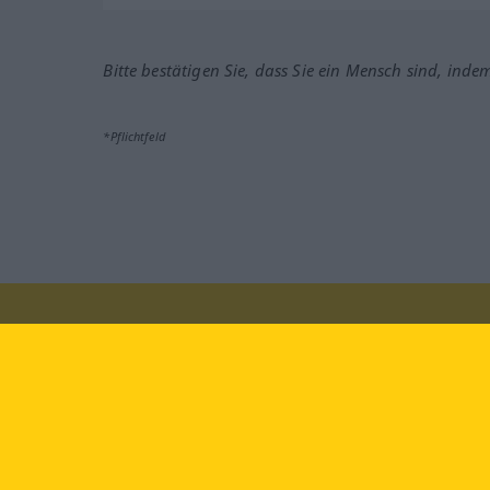
Bitte bestätigen Sie, dass Sie ein Mensch sind, inde
*Pflichtfeld
Besuchen Sie uns auf:
faceb