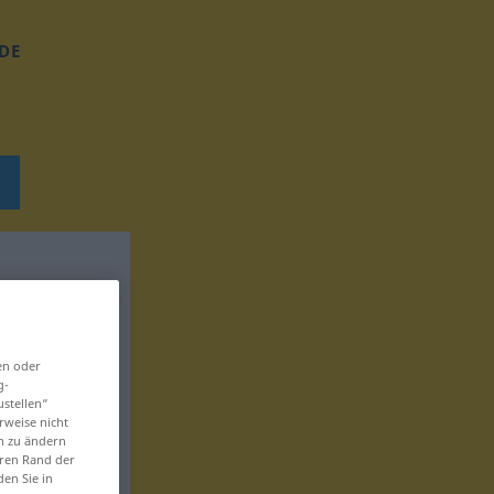
DE
en oder
g-
ustellen“
rweise nicht
en zu ändern
eren Rand der
den Sie in