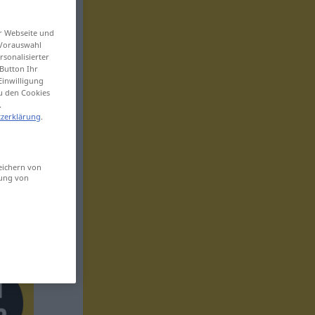
er Webseite und
 Vorauswahl
sonalisierter
Button Ihr
Einwilligung
zu den Cookies
.
zerklärung
.
eichern von
sung von