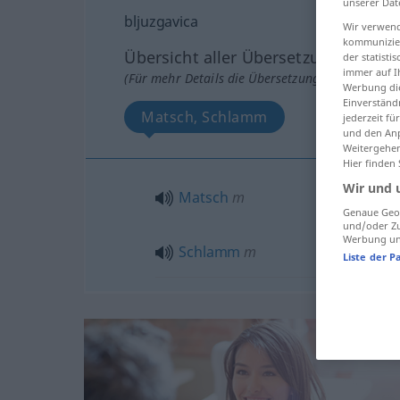
unserer Dat
bljuzgavica
Wir verwend
kommunizier
Übersicht aller Übersetzungen
der statist
immer auf I
(Für mehr Details die Übersetzung anklicken/an
Werbung die
Einverständ
Matsch, Schlamm
jederzeit f
und den Anp
Weitergehen
Hier finden
Wir und 
Matsch
m
Genaue Geol
und/oder Zu
Werbung und
Schlamm
m
Liste der P