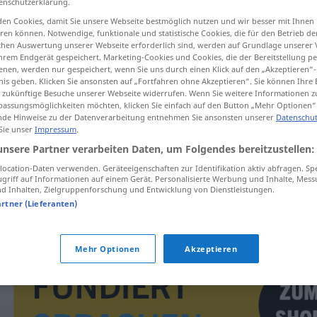
enschutzerklärung.
en Cookies, damit Sie unsere Webseite bestmöglich nutzen und wir besser mit Ihnen
en können. Notwendige, funktionale und statistische Cookies, die für den Betrieb d
ischen Auswertung unserer Webseite erforderlich sind, werden auf Grundlage unserer
hrem Endgerät gespeichert. Marketing-Cookies und Cookies, die der Bereitstellung per
tippen)
nen, werden nur gespeichert, wenn Sie uns durch einen Klick auf den „Akzeptieren“-
nis geben. Klicken Sie ansonsten auf „Fortfahren ohne Akzeptieren“. Sie können Ihre 
ür zukünftige Besuche unserer Webseite widerrufen. Wenn Sie weitere Informationen 
assungsmöglichkeiten möchten, klicken Sie einfach auf den Button „Mehr Optionen“
de Hinweise zu der Datenverarbeitung entnehmen Sie ansonsten unserer
Datenschut
 Sie unser
Impressum
.
unsere Partner verarbeiten Daten, um Folgendes bereitzustellen:
bljuzgavica
ocation-Daten verwenden. Geräteeigenschaften zur Identifikation aktiv abfragen. Sp
griff auf Informationen auf einem Gerät. Personalisierte Werbung und Inhalte, Mes
 Inhalten, Zielgruppenforschung und Entwicklung von Dienstleistungen.
bljuzgavica
artner (Lieferanten)
Mehr Optionen
Akzeptieren