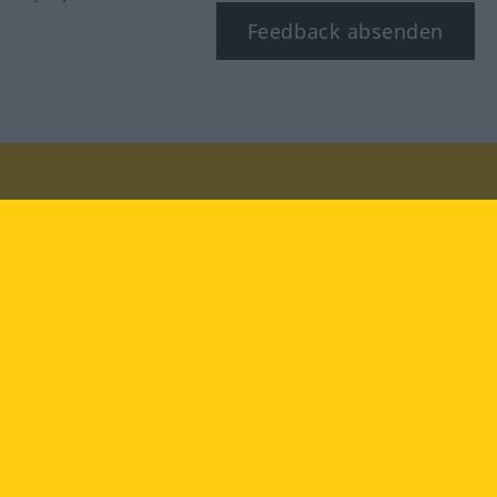
Feedback absenden
Besuchen Sie uns auf:
facebook
YouTube
Instagram
Langenscheidt
NUTZUNGSBEDINGUNGEN