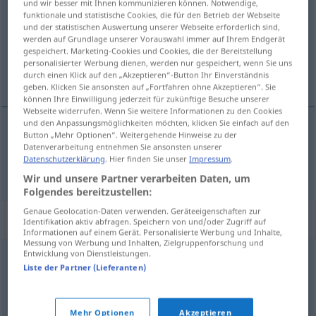
und wir besser mit Ihnen kommunizieren können. Notwendige,
funktionale und statistische Cookies, die für den Betrieb der Webseite
Übersicht aller Übersetzungen
und der statistischen Auswertung unserer Webseite erforderlich sind,
werden auf Grundlage unserer Vorauswahl immer auf Ihrem Endgerät
(Für mehr Details die Übersetzung anklicken/antippen)
gespeichert. Marketing-Cookies und Cookies, die der Bereitstellung
personalisierter Werbung dienen, werden nur gespeichert, wenn Sie uns
Blitzgerät
durch einen Klick auf den „Akzeptieren“-Button Ihr Einverständnis
geben. Klicken Sie ansonsten auf „Fortfahren ohne Akzeptieren“. Sie
können Ihre Einwilligung jederzeit für zukünftige Besuche unserer
Webseite widerrufen. Wenn Sie weitere Informationen zu den Cookies
und den Anpassungsmöglichkeiten möchten, klicken Sie einfach auf den
Button „Mehr Optionen“. Weitergehende Hinweise zu der
Blitzgerät
n
bljeskalica
Datenverarbeitung entnehmen Sie ansonsten unserer
FOTO
Datenschutzerklärung
. Hier finden Sie unser
Impressum
.
Wir und unsere Partner verarbeiten Daten, um
Folgendes bereitzustellen:
Genaue Geolocation-Daten verwenden. Geräteeigenschaften zur
Beispielsätze für "bljeskalica"
Identifikation aktiv abfragen. Speichern von und/oder Zugriff auf
Informationen auf einem Gerät. Personalisierte Werbung und Inhalte,
Messung von Werbung und Inhalten, Zielgruppenforschung und
Entwicklung von Dienstleistungen.
žarulja
bljeskalica
Liste der Partner (Lieferanten)
Blitzbirne
f
Mehr Optionen
Akzeptieren