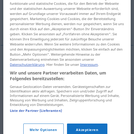
funktionale und statistische Cookies, die für den Betrieb der Webseite
und der statistischen Auswertung unserer Webseite erforderlich sind,
Übersicht aller Übersetzungen
werden auf Grundlage unserer Vorauswahl immer auf Ihrem Endgerät
(Für mehr Details die Übersetzung anklicken/antippen)
gespeichert. Marketing-Cookies und Cookies, die der Bereitstellung
personalisierter Werbung dienen, werden nur gespeichert, wenn Sie uns
durch einen Klick auf den „Akzeptieren“-Button Ihr Einverständnis
Mangold
geben. Klicken Sie ansonsten auf „Fortfahren ohne Akzeptieren“. Sie
können Ihre Einwilligung jederzeit für zukünftige Besuche unserer
Webseite widerrufen. Wenn Sie weitere Informationen zu den Cookies
und den Anpassungsmöglichkeiten möchten, klicken Sie einfach auf den
Button „Mehr Optionen“. Weitergehende Hinweise zu der
Datenverarbeitung entnehmen Sie ansonsten unserer
Mangold
m
blitva
BOT
Datenschutzerklärung
. Hier finden Sie unser
Impressum
.
Wir und unsere Partner verarbeiten Daten, um
Folgendes bereitzustellen:
Genaue Geolocation-Daten verwenden. Geräteeigenschaften zur
Identifikation aktiv abfragen. Speichern von und/oder Zugriff auf
Informationen auf einem Gerät. Personalisierte Werbung und Inhalte,
Messung von Werbung und Inhalten, Zielgruppenforschung und
Entwicklung von Dienstleistungen.
Liste der Partner (Lieferanten)
Mehr Optionen
Akzeptieren