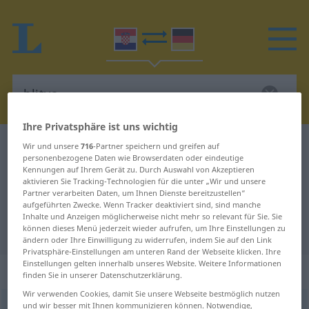
Ihre Privatsphäre ist uns wichtig
Kroatisch-Deutsch Wörterbuch
blitva
Wir und unsere
716
-Partner speichern und greifen auf
personenbezogene Daten wie Browserdaten oder eindeutige
Kroatisch-Deutsch Übersetzung für
Kennungen auf Ihrem Gerät zu. Durch Auswahl von Akzeptieren
aktivieren Sie Tracking-Technologien für die unter „Wir und unsere
"blitva"
Partner verarbeiten Daten, um Ihnen Dienste bereitzustellen“
aufgeführten Zwecke. Wenn Tracker deaktiviert sind, sind manche
Inhalte und Anzeigen möglicherweise nicht mehr so relevant für Sie. Sie
"blitva" Deutsch Übersetzung
können dieses Menü jederzeit wieder aufrufen, um Ihre Einstellungen zu
ändern oder Ihre Einwilligung zu widerrufen, indem Sie auf den Link
Privatsphäre-Einstellungen am unteren Rand der Webseite klicken. Ihre
Einstellungen gelten innerhalb unseres Website. Weitere Informationen
„blitva“
finden Sie in unserer Datenschutzerklärung.
Wir verwenden Cookies, damit Sie unsere Webseite bestmöglich nutzen
und wir besser mit Ihnen kommunizieren können. Notwendige,
blitva