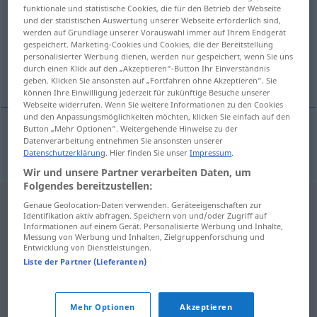
funktionale und statistische Cookies, die für den Betrieb der Webseite
und der statistischen Auswertung unserer Webseite erforderlich sind,
Übersicht aller Übersetzungen
werden auf Grundlage unserer Vorauswahl immer auf Ihrem Endgerät
(Für mehr Details die Übersetzung anklicken/antippen)
gespeichert. Marketing-Cookies und Cookies, die der Bereitstellung
personalisierter Werbung dienen, werden nur gespeichert, wenn Sie uns
durch einen Klick auf den „Akzeptieren“-Button Ihr Einverständnis
leidenschaftslos
geben. Klicken Sie ansonsten auf „Fortfahren ohne Akzeptieren“. Sie
können Ihre Einwilligung jederzeit für zukünftige Besuche unserer
Webseite widerrufen. Wenn Sie weitere Informationen zu den Cookies
und den Anpassungsmöglichkeiten möchten, klicken Sie einfach auf den
Button „Mehr Optionen“. Weitergehende Hinweise zu der
Datenverarbeitung entnehmen Sie ansonsten unserer
leidenschaftslos
bestrastan
Datenschutzerklärung
. Hier finden Sie unser
Impressum
.
Wir und unsere Partner verarbeiten Daten, um
Folgendes bereitzustellen:
Genaue Geolocation-Daten verwenden. Geräteeigenschaften zur
Identifikation aktiv abfragen. Speichern von und/oder Zugriff auf
Informationen auf einem Gerät. Personalisierte Werbung und Inhalte,
Messung von Werbung und Inhalten, Zielgruppenforschung und
Entwicklung von Dienstleistungen.
Liste der Partner (Lieferanten)
Mehr Optionen
Akzeptieren