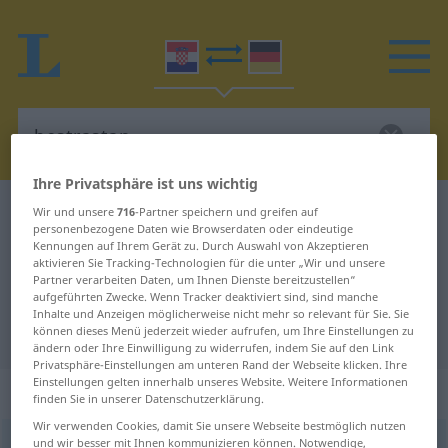
Ihre Privatsphäre ist uns wichtig
Kroatisch-Deutsch Wörterbuch
bestrastan
Wir und unsere
716
-Partner speichern und greifen auf
personenbezogene Daten wie Browserdaten oder eindeutige
Kroatisch-Deutsch Übersetzung für
Kennungen auf Ihrem Gerät zu. Durch Auswahl von Akzeptieren
aktivieren Sie Tracking-Technologien für die unter „Wir und unsere
"bestrastan"
Partner verarbeiten Daten, um Ihnen Dienste bereitzustellen“
aufgeführten Zwecke. Wenn Tracker deaktiviert sind, sind manche
Inhalte und Anzeigen möglicherweise nicht mehr so relevant für Sie. Sie
"bestrastan" Deutsch Übersetzung
können dieses Menü jederzeit wieder aufrufen, um Ihre Einstellungen zu
ändern oder Ihre Einwilligung zu widerrufen, indem Sie auf den Link
Privatsphäre-Einstellungen am unteren Rand der Webseite klicken. Ihre
Einstellungen gelten innerhalb unseres Website. Weitere Informationen
„bestrastan“
finden Sie in unserer Datenschutzerklärung.
Wir verwenden Cookies, damit Sie unsere Webseite bestmöglich nutzen
und wir besser mit Ihnen kommunizieren können. Notwendige,
bestrastan
<
-sno
>