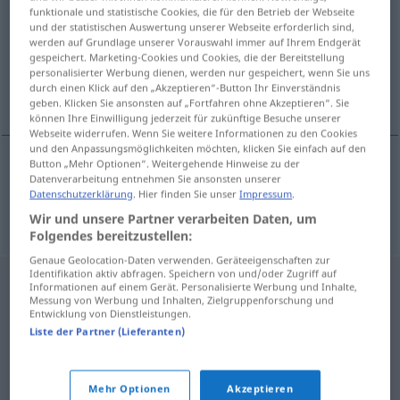
funktionale und statistische Cookies, die für den Betrieb der Webseite
und der statistischen Auswertung unserer Webseite erforderlich sind,
Übersicht aller Übersetzungen
werden auf Grundlage unserer Vorauswahl immer auf Ihrem Endgerät
(Für mehr Details die Übersetzung anklicken/antippen)
gespeichert. Marketing-Cookies und Cookies, die der Bereitstellung
personalisierter Werbung dienen, werden nur gespeichert, wenn Sie uns
durch einen Klick auf den „Akzeptieren“-Button Ihr Einverständnis
spurlos
geben. Klicken Sie ansonsten auf „Fortfahren ohne Akzeptieren“. Sie
können Ihre Einwilligung jederzeit für zukünftige Besuche unserer
Webseite widerrufen. Wenn Sie weitere Informationen zu den Cookies
und den Anpassungsmöglichkeiten möchten, klicken Sie einfach auf den
Button „Mehr Optionen“. Weitergehende Hinweise zu der
Datenverarbeitung entnehmen Sie ansonsten unserer
spurlos
bestraga
Datenschutzerklärung
. Hier finden Sie unser
Impressum
.
Wir und unsere Partner verarbeiten Daten, um
Folgendes bereitzustellen:
Genaue Geolocation-Daten verwenden. Geräteeigenschaften zur
Identifikation aktiv abfragen. Speichern von und/oder Zugriff auf
Informationen auf einem Gerät. Personalisierte Werbung und Inhalte,
Messung von Werbung und Inhalten, Zielgruppenforschung und
Entwicklung von Dienstleistungen.
Liste der Partner (Lieferanten)
Mehr Optionen
Akzeptieren