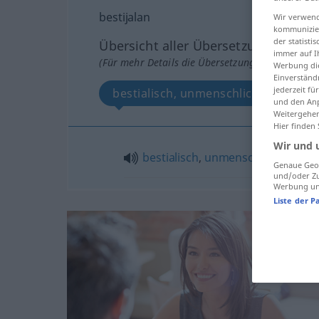
bestijalan
Wir verwend
kommunizier
der statist
Übersicht aller Übersetzungen
immer auf I
(Für mehr Details die Übersetzung anklicken/an
Werbung die
Einverständ
jederzeit f
bestialisch, unmenschlich
und den Anp
Weitergehen
Hier finden
Wir und 
bestialisch
,
unmenschlich
Genaue Geol
und/oder Zu
Werbung und
Liste der P