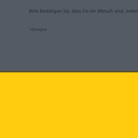
Bitte bestätigen Sie, dass Sie ein Mensch sind, inde
*Pflichtfeld
Besuchen Sie uns auf:
faceb
Langenscheidt