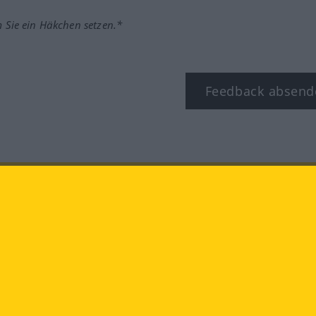
m Sie ein Häkchen setzen.*
Feedback absend
ook
YouTube
Instagram