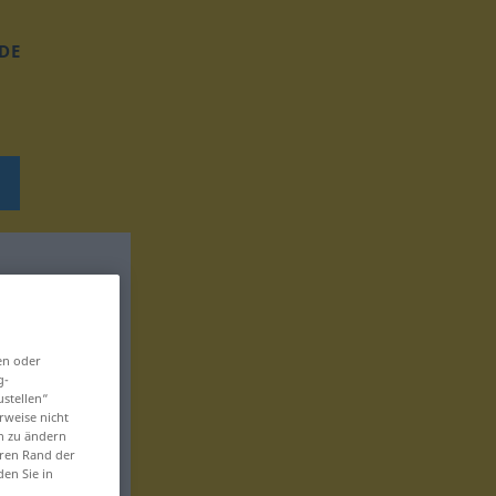
DE
en oder
g-
ustellen“
rweise nicht
en zu ändern
eren Rand der
den Sie in