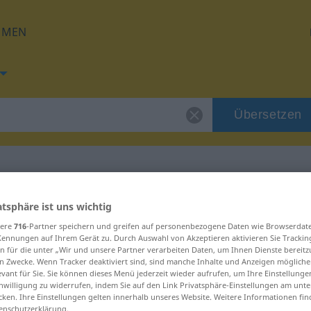
HMEN
Übersetzen
 für "bestijalan"
atsphäre ist uns wichtig
sere
716
-Partner speichern und greifen auf personenbezogene Daten wie Browserdat
Kennungen auf Ihrem Gerät zu. Durch Auswahl von Akzeptieren aktivieren Sie Trackin
ung
n für die unter „Wir und unsere Partner verarbeiten Daten, um Ihnen Dienste bereitz
n Zwecke. Wenn Tracker deaktiviert sind, sind manche Inhalte und Anzeigen mögliche
evant für Sie. Sie können dieses Menü jederzeit wieder aufrufen, um Ihre Einstellung
inwilligung zu widerrufen, indem Sie auf den Link Privatsphäre-Einstellungen am unt
cken. Ihre Einstellungen gelten innerhalb unseres Website. Weitere Informationen fin
enschutzerklärung.