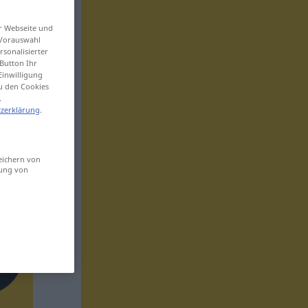
er Webseite und
 Vorauswahl
sonalisierter
Button Ihr
Einwilligung
zu den Cookies
.
zerklärung
.
eichern von
sung von