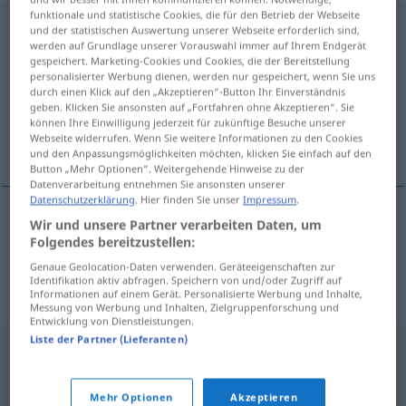
funktionale und statistische Cookies, die für den Betrieb der Webseite
besprizornik
und der statistischen Auswertung unserer Webseite erforderlich sind,
werden auf Grundlage unserer Vorauswahl immer auf Ihrem Endgerät
Übersicht aller Übersetzungen
gespeichert. Marketing-Cookies und Cookies, die der Bereitstellung
personalisierter Werbung dienen, werden nur gespeichert, wenn Sie uns
(Für mehr Details die Übersetzung anklicken/antippen)
durch einen Klick auf den „Akzeptieren“-Button Ihr Einverständnis
geben. Klicken Sie ansonsten auf „Fortfahren ohne Akzeptieren“. Sie
verwahrlostes Kind, verwahrloster
können Ihre Einwilligung jederzeit für zukünftige Besuche unserer
Webseite widerrufen. Wenn Sie weitere Informationen zu den Cookies
Jugendlicher
und den Anpassungsmöglichkeiten möchten, klicken Sie einfach auf den
Button „Mehr Optionen“. Weitergehende Hinweise zu der
Datenverarbeitung entnehmen Sie ansonsten unserer
Datenschutzerklärung
. Hier finden Sie unser
Impressum
.
Wir und unsere Partner verarbeiten Daten, um
verwahrlostes
Kind
besprizornik
Folgendes bereitzustellen:
Genaue Geolocation-Daten verwenden. Geräteeigenschaften zur
verwahrloster Jugendlicher
besprizornik
Identifikation aktiv abfragen. Speichern von und/oder Zugriff auf
Informationen auf einem Gerät. Personalisierte Werbung und Inhalte,
Messung von Werbung und Inhalten, Zielgruppenforschung und
Entwicklung von Dienstleistungen.
Liste der Partner (Lieferanten)
Mehr Optionen
Akzeptieren