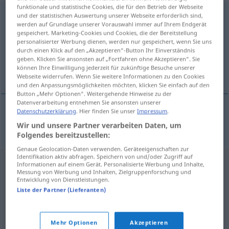
funktionale und statistische Cookies, die für den Betrieb der Webseite
besprijekoran
und der statistischen Auswertung unserer Webseite erforderlich sind,
werden auf Grundlage unserer Vorauswahl immer auf Ihrem Endgerät
gespeichert. Marketing-Cookies und Cookies, die der Bereitstellung
Übersicht aller Übersetzungen
personalisierter Werbung dienen, werden nur gespeichert, wenn Sie uns
(Für mehr Details die Übersetzung anklicken/antippen)
durch einen Klick auf den „Akzeptieren“-Button Ihr Einverständnis
geben. Klicken Sie ansonsten auf „Fortfahren ohne Akzeptieren“. Sie
können Ihre Einwilligung jederzeit für zukünftige Besuche unserer
einwandfrei, tadellos
Webseite widerrufen. Wenn Sie weitere Informationen zu den Cookies
und den Anpassungsmöglichkeiten möchten, klicken Sie einfach auf den
Button „Mehr Optionen“. Weitergehende Hinweise zu der
Datenverarbeitung entnehmen Sie ansonsten unserer
Datenschutzerklärung
. Hier finden Sie unser
Impressum
.
einwandfrei
,
tadellos
besprijekoran
Wir und unsere Partner verarbeiten Daten, um
Folgendes bereitzustellen:
Genaue Geolocation-Daten verwenden. Geräteeigenschaften zur
Identifikation aktiv abfragen. Speichern von und/oder Zugriff auf
Informationen auf einem Gerät. Personalisierte Werbung und Inhalte,
Messung von Werbung und Inhalten, Zielgruppenforschung und
Entwicklung von Dienstleistungen.
Liste der Partner (Lieferanten)
Mehr Optionen
Akzeptieren