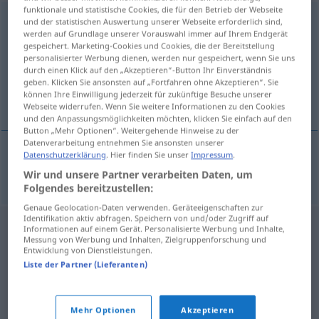
funktionale und statistische Cookies, die für den Betrieb der Webseite
besprekidan
und der statistischen Auswertung unserer Webseite erforderlich sind,
werden auf Grundlage unserer Vorauswahl immer auf Ihrem Endgerät
gespeichert. Marketing-Cookies und Cookies, die der Bereitstellung
Übersicht aller Übersetzungen
personalisierter Werbung dienen, werden nur gespeichert, wenn Sie uns
(Für mehr Details die Übersetzung anklicken/antippen)
durch einen Klick auf den „Akzeptieren“-Button Ihr Einverständnis
geben. Klicken Sie ansonsten auf „Fortfahren ohne Akzeptieren“. Sie
können Ihre Einwilligung jederzeit für zukünftige Besuche unserer
ununterbrochen
Webseite widerrufen. Wenn Sie weitere Informationen zu den Cookies
und den Anpassungsmöglichkeiten möchten, klicken Sie einfach auf den
Button „Mehr Optionen“. Weitergehende Hinweise zu der
Datenverarbeitung entnehmen Sie ansonsten unserer
Datenschutzerklärung
. Hier finden Sie unser
Impressum
.
ununterbrochen
besprekidan
Wir und unsere Partner verarbeiten Daten, um
Folgendes bereitzustellen:
Genaue Geolocation-Daten verwenden. Geräteeigenschaften zur
Identifikation aktiv abfragen. Speichern von und/oder Zugriff auf
Informationen auf einem Gerät. Personalisierte Werbung und Inhalte,
Messung von Werbung und Inhalten, Zielgruppenforschung und
Entwicklung von Dienstleistungen.
Liste der Partner (Lieferanten)
Mehr Optionen
Akzeptieren