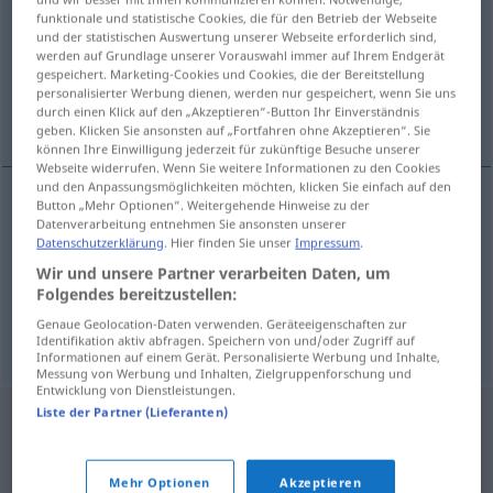
funktionale und statistische Cookies, die für den Betrieb der Webseite
und der statistischen Auswertung unserer Webseite erforderlich sind,
Übersicht aller Übersetzungen
werden auf Grundlage unserer Vorauswahl immer auf Ihrem Endgerät
(Für mehr Details die Übersetzung anklicken/antippen)
gespeichert. Marketing-Cookies und Cookies, die der Bereitstellung
personalisierter Werbung dienen, werden nur gespeichert, wenn Sie uns
durch einen Klick auf den „Akzeptieren“-Button Ihr Einverständnis
rechtlos, unrechtmäßig, widerrechtlich
geben. Klicken Sie ansonsten auf „Fortfahren ohne Akzeptieren“. Sie
können Ihre Einwilligung jederzeit für zukünftige Besuche unserer
Webseite widerrufen. Wenn Sie weitere Informationen zu den Cookies
und den Anpassungsmöglichkeiten möchten, klicken Sie einfach auf den
Button „Mehr Optionen“. Weitergehende Hinweise zu der
Datenverarbeitung entnehmen Sie ansonsten unserer
rechtlos
bespravan
Datenschutzerklärung
. Hier finden Sie unser
Impressum
.
Wir und unsere Partner verarbeiten Daten, um
unrechtmäßig
bespravan
Folgendes bereitzustellen:
Genaue Geolocation-Daten verwenden. Geräteeigenschaften zur
widerrechtlich
bespravan
Identifikation aktiv abfragen. Speichern von und/oder Zugriff auf
Informationen auf einem Gerät. Personalisierte Werbung und Inhalte,
Messung von Werbung und Inhalten, Zielgruppenforschung und
Entwicklung von Dienstleistungen.
Liste der Partner (Lieferanten)
Mehr Optionen
Akzeptieren