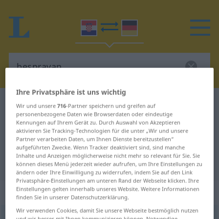
Ihre Privatsphäre ist uns wichtig
Kroatisch-Deutsch Wörterbuch
bespravan
Wir und unsere
716
-Partner speichern und greifen auf
personenbezogene Daten wie Browserdaten oder eindeutige
Kroatisch-Deutsch Übersetzung für
Kennungen auf Ihrem Gerät zu. Durch Auswahl von Akzeptieren
aktivieren Sie Tracking-Technologien für die unter „Wir und unsere
"bespravan"
Partner verarbeiten Daten, um Ihnen Dienste bereitzustellen“
aufgeführten Zwecke. Wenn Tracker deaktiviert sind, sind manche
Inhalte und Anzeigen möglicherweise nicht mehr so relevant für Sie. Sie
"bespravan" Deutsch Übersetzung
können dieses Menü jederzeit wieder aufrufen, um Ihre Einstellungen zu
ändern oder Ihre Einwilligung zu widerrufen, indem Sie auf den Link
Privatsphäre-Einstellungen am unteren Rand der Webseite klicken. Ihre
Einstellungen gelten innerhalb unseres Website. Weitere Informationen
„bespravan“
finden Sie in unserer Datenschutzerklärung.
Wir verwenden Cookies, damit Sie unsere Webseite bestmöglich nutzen
bespravan
und wir besser mit Ihnen kommunizieren können. Notwendige,