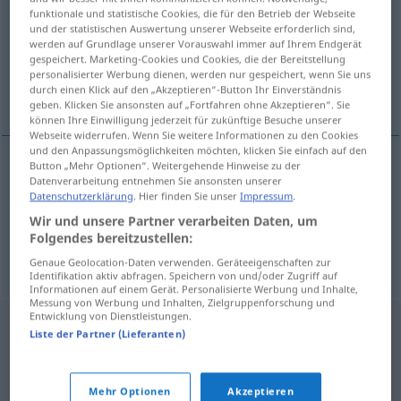
funktionale und statistische Cookies, die für den Betrieb der Webseite
und der statistischen Auswertung unserer Webseite erforderlich sind,
Übersicht aller Übersetzungen
werden auf Grundlage unserer Vorauswahl immer auf Ihrem Endgerät
(Für mehr Details die Übersetzung anklicken/antippen)
gespeichert. Marketing-Cookies und Cookies, die der Bereitstellung
personalisierter Werbung dienen, werden nur gespeichert, wenn Sie uns
durch einen Klick auf den „Akzeptieren“-Button Ihr Einverständnis
Müßiggang, Untätigkeit
geben. Klicken Sie ansonsten auf „Fortfahren ohne Akzeptieren“. Sie
können Ihre Einwilligung jederzeit für zukünftige Besuche unserer
Webseite widerrufen. Wenn Sie weitere Informationen zu den Cookies
und den Anpassungsmöglichkeiten möchten, klicken Sie einfach auf den
Button „Mehr Optionen“. Weitergehende Hinweise zu der
Datenverarbeitung entnehmen Sie ansonsten unserer
Müßiggang
m
besposlica
Datenschutzerklärung
. Hier finden Sie unser
Impressum
.
Wir und unsere Partner verarbeiten Daten, um
Untätigkeit
f
besposlica
Folgendes bereitzustellen:
Genaue Geolocation-Daten verwenden. Geräteeigenschaften zur
Identifikation aktiv abfragen. Speichern von und/oder Zugriff auf
Informationen auf einem Gerät. Personalisierte Werbung und Inhalte,
Messung von Werbung und Inhalten, Zielgruppenforschung und
Entwicklung von Dienstleistungen.
Liste der Partner (Lieferanten)
Mehr Optionen
Akzeptieren