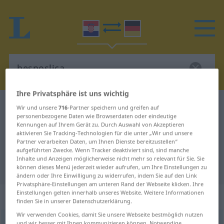
Ihre Privatsphäre ist uns wichtig
Kroatisch-Deutsch Wörterbuch
besposlica
Wir und unsere
716
-Partner speichern und greifen auf
personenbezogene Daten wie Browserdaten oder eindeutige
Kroatisch-Deutsch Übersetzung für
Kennungen auf Ihrem Gerät zu. Durch Auswahl von Akzeptieren
aktivieren Sie Tracking-Technologien für die unter „Wir und unsere
"besposlica"
Partner verarbeiten Daten, um Ihnen Dienste bereitzustellen“
aufgeführten Zwecke. Wenn Tracker deaktiviert sind, sind manche
Inhalte und Anzeigen möglicherweise nicht mehr so relevant für Sie. Sie
"besposlica" Deutsch Übersetzung
können dieses Menü jederzeit wieder aufrufen, um Ihre Einstellungen zu
ändern oder Ihre Einwilligung zu widerrufen, indem Sie auf den Link
Privatsphäre-Einstellungen am unteren Rand der Webseite klicken. Ihre
Einstellungen gelten innerhalb unseres Website. Weitere Informationen
„besposlica“
finden Sie in unserer Datenschutzerklärung.
Wir verwenden Cookies, damit Sie unsere Webseite bestmöglich nutzen
besposlica
und wir besser mit Ihnen kommunizieren können. Notwendige,