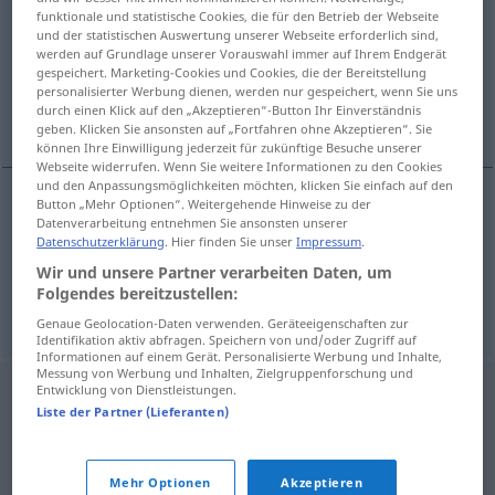
funktionale und statistische Cookies, die für den Betrieb der Webseite
und der statistischen Auswertung unserer Webseite erforderlich sind,
Übersicht aller Übersetzungen
werden auf Grundlage unserer Vorauswahl immer auf Ihrem Endgerät
(Für mehr Details die Übersetzung anklicken/antippen)
gespeichert. Marketing-Cookies und Cookies, die der Bereitstellung
personalisierter Werbung dienen, werden nur gespeichert, wenn Sie uns
durch einen Klick auf den „Akzeptieren“-Button Ihr Einverständnis
angeblich
geben. Klicken Sie ansonsten auf „Fortfahren ohne Akzeptieren“. Sie
können Ihre Einwilligung jederzeit für zukünftige Besuche unserer
Webseite widerrufen. Wenn Sie weitere Informationen zu den Cookies
und den Anpassungsmöglichkeiten möchten, klicken Sie einfach auf den
Button „Mehr Optionen“. Weitergehende Hinweise zu der
Beispiele
Datenverarbeitung entnehmen Sie ansonsten unserer
Datenschutzerklärung
. Hier finden Sie unser
Impressum
.
kao
bajage
Wir und unsere Partner verarbeiten Daten, um
angeblich
Folgendes bereitzustellen:
Genaue Geolocation-Daten verwenden. Geräteeigenschaften zur
Identifikation aktiv abfragen. Speichern von und/oder Zugriff auf
Informationen auf einem Gerät. Personalisierte Werbung und Inhalte,
Messung von Werbung und Inhalten, Zielgruppenforschung und
Entwicklung von Dienstleistungen.
Liste der Partner (Lieferanten)
Mehr Optionen
Akzeptieren