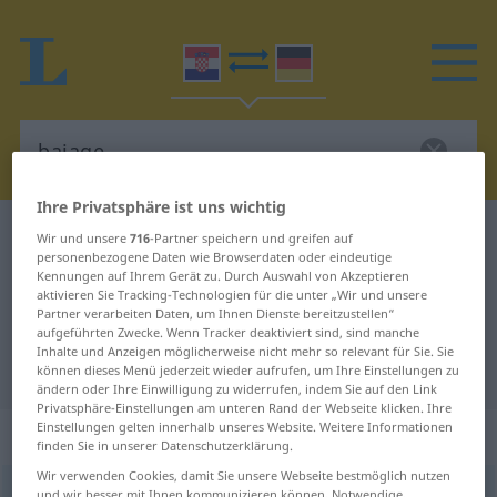
Ihre Privatsphäre ist uns wichtig
Kroatisch-Deutsch Wörterbuch
bajage
Wir und unsere
716
-Partner speichern und greifen auf
personenbezogene Daten wie Browserdaten oder eindeutige
Kroatisch-Deutsch Übersetzung für
Kennungen auf Ihrem Gerät zu. Durch Auswahl von Akzeptieren
aktivieren Sie Tracking-Technologien für die unter „Wir und unsere
"bajage"
Partner verarbeiten Daten, um Ihnen Dienste bereitzustellen“
aufgeführten Zwecke. Wenn Tracker deaktiviert sind, sind manche
Inhalte und Anzeigen möglicherweise nicht mehr so relevant für Sie. Sie
"bajage" Deutsch Übersetzung
können dieses Menü jederzeit wieder aufrufen, um Ihre Einstellungen zu
ändern oder Ihre Einwilligung zu widerrufen, indem Sie auf den Link
Privatsphäre-Einstellungen am unteren Rand der Webseite klicken. Ihre
Einstellungen gelten innerhalb unseres Website. Weitere Informationen
„bajage“
finden Sie in unserer Datenschutzerklärung.
Wir verwenden Cookies, damit Sie unsere Webseite bestmöglich nutzen
bajage
<
-i
>
und wir besser mit Ihnen kommunizieren können. Notwendige,