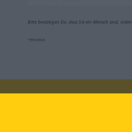
Bitte bestätigen Sie, dass Sie ein Mensch sind, inde
*Pflichtfeld
Besuchen Sie uns auf:
faceb