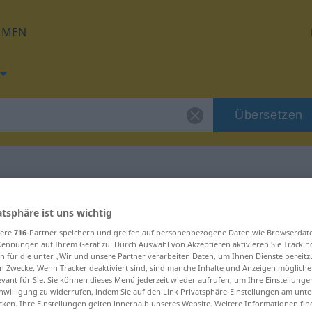
HMEN
Übersetzen
g für "bagremov"
atsphäre ist uns wichtig
sere
716
-Partner speichern und greifen auf personenbezogene Daten wie Browserdat
Kennungen auf Ihrem Gerät zu. Durch Auswahl von Akzeptieren aktivieren Sie Trackin
ung
n für die unter „Wir und unsere Partner verarbeiten Daten, um Ihnen Dienste bereitz
n Zwecke. Wenn Tracker deaktiviert sind, sind manche Inhalte und Anzeigen mögliche
evant für Sie. Sie können dieses Menü jederzeit wieder aufrufen, um Ihre Einstellung
inwilligung zu widerrufen, indem Sie auf den Link Privatsphäre-Einstellungen am unt
cken. Ihre Einstellungen gelten innerhalb unseres Website. Weitere Informationen fin