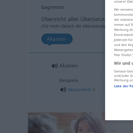
unserer Dat
bagremov
Wir verwend
kommunizier
Übersicht aller Übersetzungen
der statist
immer auf I
(Für mehr Details die Übersetzung anklicken/an
Werbung die
Einverständ
Akazien-
jederzeit f
und den Anp
Weitergehen
Hier finden
Wir und 
Akazien-
Genaue Geol
und/oder Zu
Beispiele
Werbung und
Liste der P
n
Akazienholz