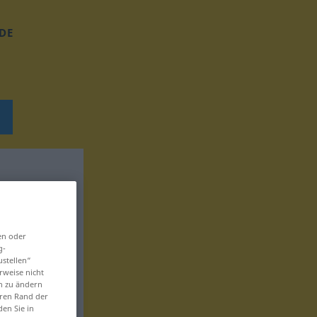
DE
en oder
g-
ustellen“
rweise nicht
en zu ändern
eren Rand der
den Sie in