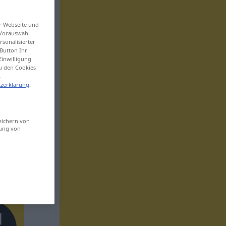
er Webseite und
 Vorauswahl
sonalisierter
Button Ihr
Einwilligung
zu den Cookies
.
zerklärung
.
eichern von
sung von