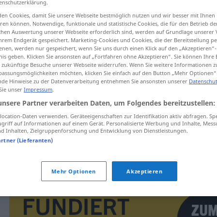
enschutzerklärung.
en Cookies, damit Sie unsere Webseite bestmöglich nutzen und wir besser mit Ihnen
en können. Notwendige, funktionale und statistische Cookies, die für den Betrieb d
ischen Auswertung unserer Webseite erforderlich sind, werden auf Grundlage unserer
hrem Endgerät gespeichert. Marketing-Cookies und Cookies, die der Bereitstellung per
tippen)
nen, werden nur gespeichert, wenn Sie uns durch einen Klick auf den „Akzeptieren“-
nis geben. Klicken Sie ansonsten auf „Fortfahren ohne Akzeptieren“. Sie können Ihre 
ür zukünftige Besuche unserer Webseite widerrufen. Wenn Sie weitere Informationen 
assungsmöglichkeiten möchten, klicken Sie einfach auf den Button „Mehr Optionen“
de Hinweise zu der Datenverarbeitung entnehmen Sie ansonsten unserer
Datenschut
 Sie unser
Impressum
.
unsere Partner verarbeiten Daten, um Folgendes bereitzustellen:
bagremov
ocation-Daten verwenden. Geräteeigenschaften zur Identifikation aktiv abfragen. Sp
griff auf Informationen auf einem Gerät. Personalisierte Werbung und Inhalte, Mes
 Inhalten, Zielgruppenforschung und Entwicklung von Dienstleistungen.
artner (Lieferanten)
bagremovo
drvo
Mehr Optionen
Akzeptieren