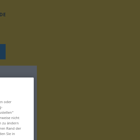
DE
en oder
g-
ustellen“
rweise nicht
en zu ändern
eren Rand der
den Sie in