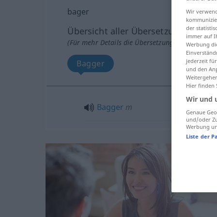
bager
Wir verwend
kommunizier
der statist
Übersicht aller Übersetzungen
immer auf I
(Für mehr Details die Übersetzung anklicken/an
Werbung die
Einverständ
jederzeit f
Bagger
und den Anp
Weitergehen
Hier finden
Wir und 
Bagger
m
Genaue Geol
und/oder Zu
Werbung und
Liste der P