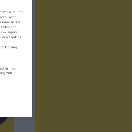
er Webseite und
 Vorauswahl
sonalisierter
Button Ihr
Einwilligung
zu den Cookies
.
zerklärung
.
eichern von
sung von