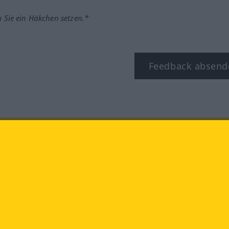
m Sie ein Häkchen setzen.*
Feedback absend
ook
YouTube
Instagram