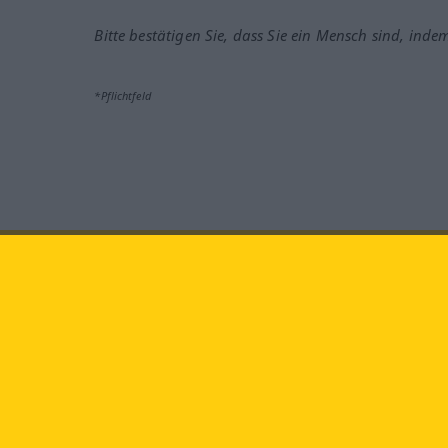
Bitte bestätigen Sie, dass Sie ein Mensch sind, inde
*Pflichtfeld
Besuchen Sie uns auf:
faceb
Langenscheidt