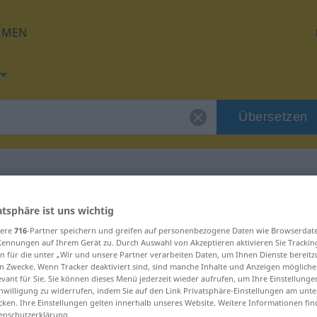
HMEN
Übersetzen
g für "bager"
atsphäre ist uns wichtig
sere
716
-Partner speichern und greifen auf personenbezogene Daten wie Browserdat
Kennungen auf Ihrem Gerät zu. Durch Auswahl von Akzeptieren aktivieren Sie Trackin
n für die unter „Wir und unsere Partner verarbeiten Daten, um Ihnen Dienste bereitz
n Zwecke. Wenn Tracker deaktiviert sind, sind manche Inhalte und Anzeigen mögliche
evant für Sie. Sie können dieses Menü jederzeit wieder aufrufen, um Ihre Einstellung
inwilligung zu widerrufen, indem Sie auf den Link Privatsphäre-Einstellungen am unt
cken. Ihre Einstellungen gelten innerhalb unseres Website. Weitere Informationen fin
enschutzerklärung.