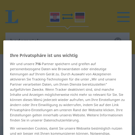
Ihre Privatsphäre ist uns wichtig
Kroatisch-Deutsch Wörterbuch
bademnjak
Wir und unsere
716
-Partner speichern und greifen auf
personenbezogene Daten wie Browserdaten oder eindeutige
Kroatisch-Deutsch Übersetzung für
Kennungen auf Ihrem Gerät zu. Durch Auswahl von Akzeptieren
aktivieren Sie Tracking-Technologien für die unter „Wir und unsere
"bademnjak"
Partner verarbeiten Daten, um Ihnen Dienste bereitzustellen“
aufgeführten Zwecke. Wenn Tracker deaktiviert sind, sind manche
Inhalte und Anzeigen möglicherweise nicht mehr so relevant für Sie. Sie
"bademnjak" Deutsch Übersetzung
können dieses Menü jederzeit wieder aufrufen, um Ihre Einstellungen zu
ändern oder Ihre Einwilligung zu widerrufen, indem Sie auf den Link
Privatsphäre-Einstellungen am unteren Rand der Webseite klicken. Ihre
Einstellungen gelten innerhalb unseres Website. Weitere Informationen
„bademnjak“
finden Sie in unserer Datenschutzerklärung.
Wir verwenden Cookies, damit Sie unsere Webseite bestmöglich nutzen
und wir besser mit Ihnen kommunizieren können. Notwendige,
bademnjak