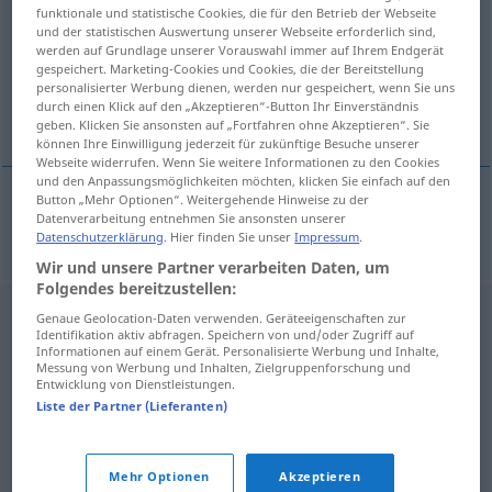
funktionale und statistische Cookies, die für den Betrieb der Webseite
und der statistischen Auswertung unserer Webseite erforderlich sind,
Übersicht aller Übersetzungen
werden auf Grundlage unserer Vorauswahl immer auf Ihrem Endgerät
(Für mehr Details die Übersetzung anklicken/antippen)
gespeichert. Marketing-Cookies und Cookies, die der Bereitstellung
personalisierter Werbung dienen, werden nur gespeichert, wenn Sie uns
durch einen Klick auf den „Akzeptieren“-Button Ihr Einverständnis
Mandelkuchen
geben. Klicken Sie ansonsten auf „Fortfahren ohne Akzeptieren“. Sie
können Ihre Einwilligung jederzeit für zukünftige Besuche unserer
Webseite widerrufen. Wenn Sie weitere Informationen zu den Cookies
und den Anpassungsmöglichkeiten möchten, klicken Sie einfach auf den
Button „Mehr Optionen“. Weitergehende Hinweise zu der
Datenverarbeitung entnehmen Sie ansonsten unserer
Mandelkuchen
m
bademnjak
Datenschutzerklärung
. Hier finden Sie unser
Impressum
.
Wir und unsere Partner verarbeiten Daten, um
Folgendes bereitzustellen:
Genaue Geolocation-Daten verwenden. Geräteeigenschaften zur
Identifikation aktiv abfragen. Speichern von und/oder Zugriff auf
Informationen auf einem Gerät. Personalisierte Werbung und Inhalte,
Messung von Werbung und Inhalten, Zielgruppenforschung und
Entwicklung von Dienstleistungen.
Liste der Partner (Lieferanten)
Mehr Optionen
Akzeptieren