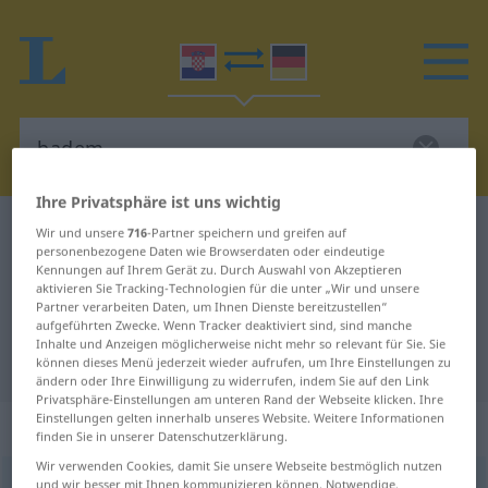
Ihre Privatsphäre ist uns wichtig
Kroatisch-Deutsch Wörterbuch
badem
Wir und unsere
716
-Partner speichern und greifen auf
personenbezogene Daten wie Browserdaten oder eindeutige
Kroatisch-Deutsch Übersetzung für
Kennungen auf Ihrem Gerät zu. Durch Auswahl von Akzeptieren
aktivieren Sie Tracking-Technologien für die unter „Wir und unsere
"badem"
Partner verarbeiten Daten, um Ihnen Dienste bereitzustellen“
aufgeführten Zwecke. Wenn Tracker deaktiviert sind, sind manche
Inhalte und Anzeigen möglicherweise nicht mehr so relevant für Sie. Sie
"badem" Deutsch Übersetzung
können dieses Menü jederzeit wieder aufrufen, um Ihre Einstellungen zu
ändern oder Ihre Einwilligung zu widerrufen, indem Sie auf den Link
Privatsphäre-Einstellungen am unteren Rand der Webseite klicken. Ihre
Einstellungen gelten innerhalb unseres Website. Weitere Informationen
„badem“
finden Sie in unserer Datenschutzerklärung.
Wir verwenden Cookies, damit Sie unsere Webseite bestmöglich nutzen
badem
und wir besser mit Ihnen kommunizieren können. Notwendige,