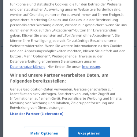
funktionale und statistische Cookies, die für den Betrieb der Webseite
und der statistischen Auswertung unserer Webseite erforderlich sind,
Übersicht aller Übersetzungen
werden auf Grundlage unserer Vorauswahl immer auf Ihrem Endgerät
(Für mehr Details die Übersetzung anklicken/antippen)
gespeichert. Marketing-Cookies und Cookies, die der Bereitstellung
personalisierter Werbung dienen, werden nur gespeichert, wenn Sie uns
durch einen Klick auf den „Akzeptieren“-Button Ihr Einverständnis
Mandel, Mandelbaum
geben. Klicken Sie ansonsten auf „Fortfahren ohne Akzeptieren“. Sie
können Ihre Einwilligung jederzeit für zukünftige Besuche unserer
Webseite widerrufen. Wenn Sie weitere Informationen zu den Cookies
und den Anpassungsmöglichkeiten möchten, klicken Sie einfach auf den
Button „Mehr Optionen“. Weitergehende Hinweise zu der
Datenverarbeitung entnehmen Sie ansonsten unserer
Mandel
f
badem
Datenschutzerklärung
. Hier finden Sie unser
Impressum
.
Wir und unsere Partner verarbeiten Daten, um
Mandelbaum
m
badem
Folgendes bereitzustellen:
Genaue Geolocation-Daten verwenden. Geräteeigenschaften zur
Identifikation aktiv abfragen. Speichern von und/oder Zugriff auf
Informationen auf einem Gerät. Personalisierte Werbung und Inhalte,
Messung von Werbung und Inhalten, Zielgruppenforschung und
Entwicklung von Dienstleistungen.
Liste der Partner (Lieferanten)
Mehr Optionen
Akzeptieren