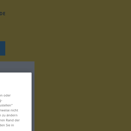
DE
en oder
g-
ustellen“
rweise nicht
en zu ändern
eren Rand der
den Sie in