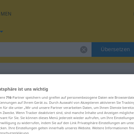
HMEN
Übersetzen
 für "bacil"
atsphäre ist uns wichtig
sere
716
-Partner speichern und greifen auf personenbezogene Daten wie Browserdat
Kennungen auf Ihrem Gerät zu. Durch Auswahl von Akzeptieren aktivieren Sie Trackin
n für die unter „Wir und unsere Partner verarbeiten Daten, um Ihnen Dienste bereitz
n Zwecke. Wenn Tracker deaktiviert sind, sind manche Inhalte und Anzeigen mögliche
evant für Sie. Sie können dieses Menü jederzeit wieder aufrufen, um Ihre Einstellung
inwilligung zu widerrufen, indem Sie auf den Link Privatsphäre-Einstellungen am unt
cken. Ihre Einstellungen gelten innerhalb unseres Website. Weitere Informationen fin
enschutzerklärung.