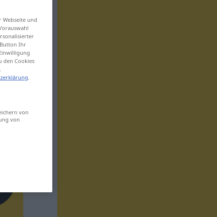
er Webseite und
 Vorauswahl
sonalisierter
Button Ihr
Einwilligung
zu den Cookies
.
zerklärung
.
eichern von
sung von