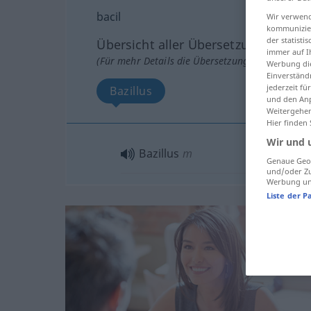
bacil
Wir verwend
kommunizier
der statist
Übersicht aller Übersetzungen
immer auf I
(Für mehr Details die Übersetzung anklicken/an
Werbung die
Einverständ
jederzeit f
Bazillus
und den Anp
Weitergehen
Hier finden
Wir und 
Bazillus
m
Genaue Geol
und/oder Zu
Werbung und
Liste der P