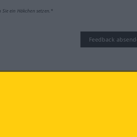
m Sie ein Häkchen setzen.*
Feedback absend
ook
YouTube
Instagram