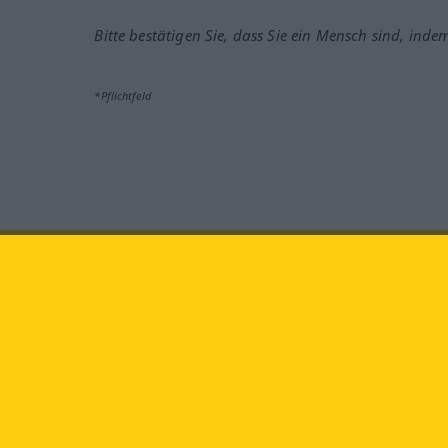
Bitte bestätigen Sie, dass Sie ein Mensch sind, inde
*Pflichtfeld
Besuchen Sie uns auf:
faceb
Langenscheidt