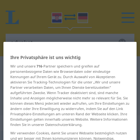
Ihre Privatsphäre ist uns wichtig
Kroatisch-Deutsch Wörterbuch
advokat
Wir und unsere
716
-Partner speichern und greifen auf
personenbezogene Daten wie Browserdaten oder eindeutige
Kroatisch-Deutsch Übersetzung für
Kennungen auf Ihrem Gerät zu. Durch Auswahl von Akzeptieren
aktivieren Sie Tracking-Technologien für die unter „Wir und unsere
"advokat"
Partner verarbeiten Daten, um Ihnen Dienste bereitzustellen“
aufgeführten Zwecke. Wenn Tracker deaktiviert sind, sind manche
Inhalte und Anzeigen möglicherweise nicht mehr so relevant für Sie. Sie
"advokat" Deutsch Übersetzung
können dieses Menü jederzeit wieder aufrufen, um Ihre Einstellungen zu
ändern oder Ihre Einwilligung zu widerrufen, indem Sie auf den Link
Privatsphäre-Einstellungen am unteren Rand der Webseite klicken. Ihre
Einstellungen gelten innerhalb unseres Website. Weitere Informationen
„advokat“
finden Sie in unserer Datenschutzerklärung.
Wir verwenden Cookies, damit Sie unsere Webseite bestmöglich nutzen
und wir besser mit Ihnen kommunizieren können. Notwendige,
advokat