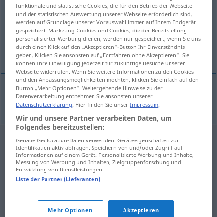
funktionale und statistische Cookies, die für den Betrieb der Webseite
und der statistischen Auswertung unserer Webseite erforderlich sind,
Übersicht aller Übersetzungen
werden auf Grundlage unserer Vorauswahl immer auf Ihrem Endgerät
(Für mehr Details die Übersetzung anklicken/antippen)
gespeichert. Marketing-Cookies und Cookies, die der Bereitstellung
personalisierter Werbung dienen, werden nur gespeichert, wenn Sie uns
durch einen Klick auf den „Akzeptieren“-Button Ihr Einverständnis
Rechtsanwalt
geben. Klicken Sie ansonsten auf „Fortfahren ohne Akzeptieren“. Sie
können Ihre Einwilligung jederzeit für zukünftige Besuche unserer
Webseite widerrufen. Wenn Sie weitere Informationen zu den Cookies
und den Anpassungsmöglichkeiten möchten, klicken Sie einfach auf den
Button „Mehr Optionen“. Weitergehende Hinweise zu der
Datenverarbeitung entnehmen Sie ansonsten unserer
Rechtsanwalt
m
advokat
Datenschutzerklärung
. Hier finden Sie unser
Impressum
.
Wir und unsere Partner verarbeiten Daten, um
Folgendes bereitzustellen:
Genaue Geolocation-Daten verwenden. Geräteeigenschaften zur
Identifikation aktiv abfragen. Speichern von und/oder Zugriff auf
Informationen auf einem Gerät. Personalisierte Werbung und Inhalte,
Messung von Werbung und Inhalten, Zielgruppenforschung und
Entwicklung von Dienstleistungen.
Liste der Partner (Lieferanten)
Mehr Optionen
Akzeptieren