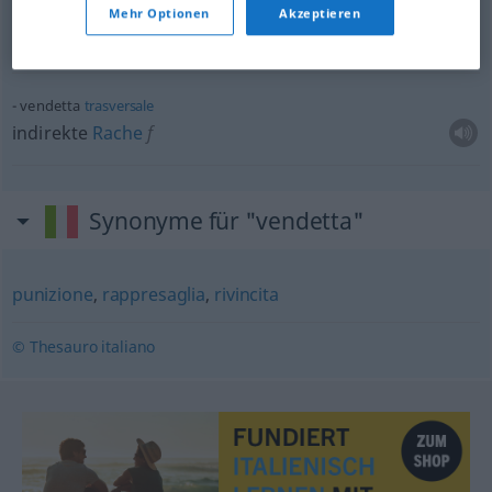
assetato
di vendetta
Mehr Optionen
Akzeptieren
rachedurstig
vendetta
trasversale
indirekte
Rache
f
Synonyme für "vendetta"
punizione
,
rappresaglia
,
rivincita
© Thesauro italiano