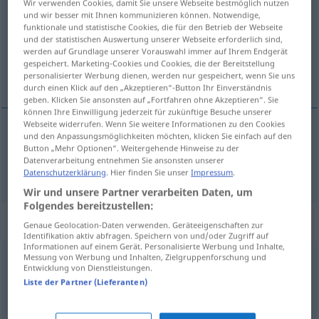
Wir verwenden Cookies, damit Sie unsere Webseite bestmöglich nutzen
und wir besser mit Ihnen kommunizieren können. Notwendige,
Übersicht aller Übersetzungen
funktionale und statistische Cookies, die für den Betrieb der Webseite
und der statistischen Auswertung unserer Webseite erforderlich sind,
(Für mehr Details die Übersetzung anklicken/antippen)
werden auf Grundlage unserer Vorauswahl immer auf Ihrem Endgerät
gespeichert. Marketing-Cookies und Cookies, die der Bereitstellung
Rache
personalisierter Werbung dienen, werden nur gespeichert, wenn Sie uns
durch einen Klick auf den „Akzeptieren“-Button Ihr Einverständnis
geben. Klicken Sie ansonsten auf „Fortfahren ohne Akzeptieren“. Sie
können Ihre Einwilligung jederzeit für zukünftige Besuche unserer
Webseite widerrufen. Wenn Sie weitere Informationen zu den Cookies
und den Anpassungsmöglichkeiten möchten, klicken Sie einfach auf den
Rache
f
vendetta
Button „Mehr Optionen“. Weitergehende Hinweise zu der
Datenverarbeitung entnehmen Sie ansonsten unserer
Datenschutzerklärung
. Hier finden Sie unser
Impressum
.
Wir und unsere Partner verarbeiten Daten, um
Folgendes bereitzustellen:
Beispielsätze für "vendetta"
Genaue Geolocation-Daten verwenden. Geräteeigenschaften zur
Identifikation aktiv abfragen. Speichern von und/oder Zugriff auf
Informationen auf einem Gerät. Personalisierte Werbung und Inhalte,
Messung von Werbung und Inhalten, Zielgruppenforschung und
gridare
vendetta
Entwicklung von Dienstleistungen.
Liste der Partner (Lieferanten)
nach
Rache
schreien