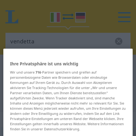
Ihre Privatsphäre ist uns wichtig
Italienisch-Deutsch Wörterbuch
vendetta
Italienisch-Deutsch Übersetzung
Wir und unsere
716
-Partner speichern und greifen auf
personenbezogene Daten wie Browserdaten oder eindeutige
für "vendetta"
Kennungen auf Ihrem Gerät zu. Durch Auswahl von Akzeptieren
aktivieren Sie Tracking-Technologien für die unter „Wir und unsere
Partner verarbeiten Daten, um Ihnen Dienste bereitzustellen“
aufgeführten Zwecke. Wenn Tracker deaktiviert sind, sind manche
"vendetta" Deutsch Übersetzung
Inhalte und Anzeigen möglicherweise nicht mehr so relevant für Sie. Sie
können dieses Menü jederzeit wieder aufrufen, um Ihre Einstellungen zu
ändern oder Ihre Einwilligung zu widerrufen, indem Sie auf den Link
„vendetta“
: femminile
Privatsphäre-Einstellungen am unteren Rand der Webseite klicken. Ihre
Einstellungen gelten innerhalb unseres Website. Weitere Informationen
finden Sie in unserer Datenschutzerklärung.
vendetta
[venˈdetta]
f