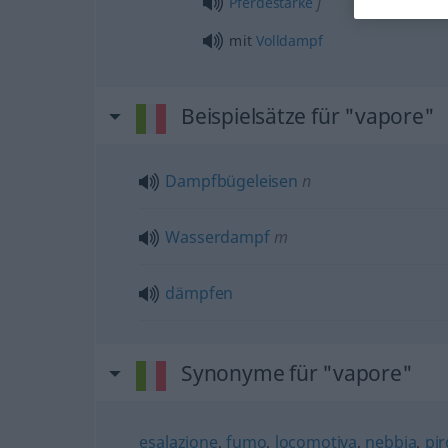
f
Pferdestärke
mit
Volldampf
Beispielsätze für "vapore"
Dampfbügeleisen
n
Wasserdampf
m
dämpfen
Synonyme für "vapore"
esalazione
,
fumo
,
locomotiva
,
nebbia
,
pi