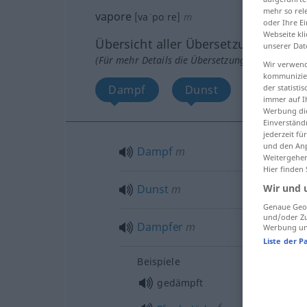
mehr so rel
vapore
[vaˈpoːre]
m
oder Ihre E
Webseite kli
Übersicht aller Übersetzungen
unserer Dat
(Für mehr Details die Übersetzung anklicken/an
Wir verwend
kommunizier
der statist
Dampf
Dunst
Dampfer
immer auf I
Werbung die
Einverständ
jederzeit f
und den Anp
Dampf
m
Weitergehen
Hier finden
Wir und 
Dunst
m
Genaue Geol
und/oder Zu
Dampfer
m
Werbung und
Liste der P
Beispiele
gedämpft