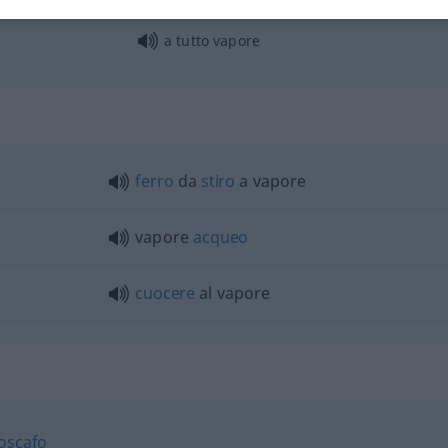
cavallo
vapore
a tutto vapore
ferro
da
stiro
a vapore
vapore
acqueo
cuocere
al vapore
roscafo