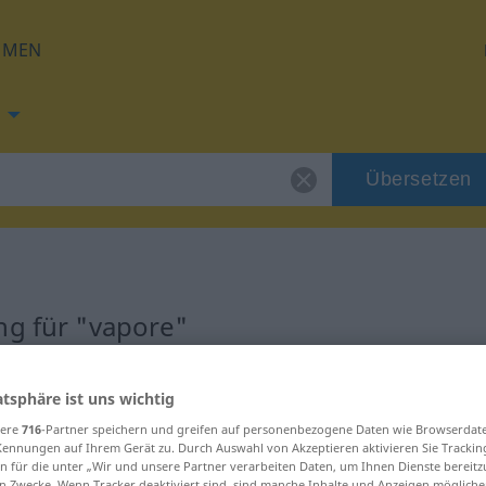
HMEN
Übersetzen
ng für "vapore"
atsphäre ist uns wichtig
sere
716
-Partner speichern und greifen auf personenbezogene Daten wie Browserdat
Kennungen auf Ihrem Gerät zu. Durch Auswahl von Akzeptieren aktivieren Sie Trackin
n für die unter „Wir und unsere Partner verarbeiten Daten, um Ihnen Dienste bereitz
n Zwecke. Wenn Tracker deaktiviert sind, sind manche Inhalte und Anzeigen mögliche