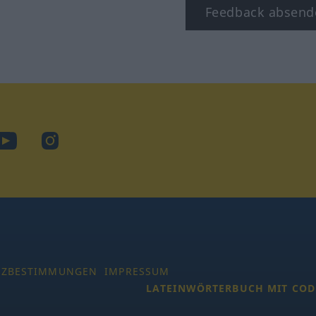
Feedback absend
ook
YouTube
Instagram
TZBESTIMMUNGEN
IMPRESSUM
LATEINWÖRTERBUCH MIT COD