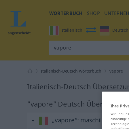
WÖRTERBUCH
SHOP
UNTERNE
Italienisch
Deutsch
Italienisch-Deutsch Wörterbuch
vapore
Italienisch-Deutsch Übersetzu
"vapore" Deutsch Übersetzung
Ihre Priv
Wir und un
„vapore“
: maschile
eindeutige 
Technologie
aufgeführte