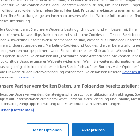
evant für Sie. Sie können dieses Menü jederzeit wieder aufrufen, um Ihre Einstellung
inwilligung zu widerrufen, indem Sie auf den Link Privatsphäre-Einstellungen am unt
cken. Ihre Einstellungen gelten innerhalb unseres Website. Weitere Informationen fin
enschutzerklärung.
tippen)
en Cookies, damit Sie unsere Webseite bestmöglich nutzen und wir besser mit Ihnen
en können. Notwendige, funktionale und statistische Cookies, die für den Betrieb d
ischen Auswertung unserer Webseite erforderlich sind, werden auf Grundlage unserer
Weitere Beispiele...
hrem Endgerät gespeichert. Marketing-Cookies und Cookies, die der Bereitstellung per
nen, werden nur gespeichert, wenn Sie uns durch einen Klick auf den „Akzeptieren“-
nis geben. Klicken Sie ansonsten auf „Fortfahren ohne Akzeptieren“. Sie können Ihre 
ür zukünftige Besuche unserer Webseite widerrufen. Wenn Sie weitere Informationen 
assungsmöglichkeiten möchten, klicken Sie einfach auf den Button „Mehr Optionen“
vapore
de Hinweise zu der Datenverarbeitung entnehmen Sie ansonsten unserer
Datenschut
 Sie unser
Impressum
.
unsere Partner verarbeiten Daten, um Folgendes bereitzustellen:
vapore
nebbiolina
ocation-Daten verwenden. Geräteeigenschaften zur Identifikation aktiv abfragen. Sp
griff auf Informationen auf einem Gerät. Personalisierte Werbung und Inhalte, Mes
vapore
piroscafo
 Inhalten, Zielgruppenforschung und Entwicklung von Dienstleistungen.
artner (Lieferanten)
(cotto) al vapore
Mehr Optionen
Akzeptieren