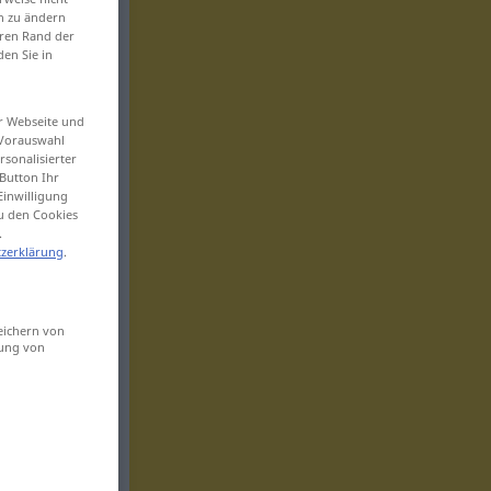
en zu ändern
eren Rand der
den Sie in
er Webseite und
 Vorauswahl
sonalisierter
Button Ihr
Einwilligung
zu den Cookies
.
zerklärung
.
eichern von
sung von