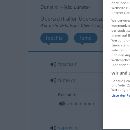
oder Ihre E
Dunst
m
<
-[e]s
;
Dünste
>
Webseite kli
unserer Dat
Übersicht aller Übersetzungen
Wir verwend
(Für mehr Details die Übersetzung anklicken/an
kommunizier
der statist
immer auf I
foschia
fumo
vapore
Werbung die
Einverständ
jederzeit f
und den Anp
Weitergehen
foschia
f
Hier finden
Wir und 
fumo
m
Genaue Geol
und/oder Zu
Werbung und
Beispiele
Liste der P
vendere
fumo
vapore
m