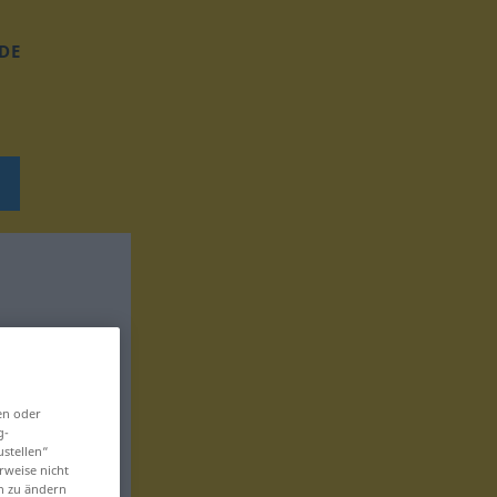
DE
en oder
g-
ustellen“
rweise nicht
en zu ändern