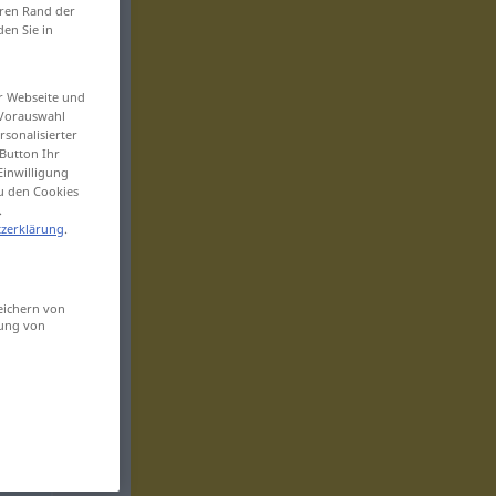
eren Rand der
den Sie in
er Webseite und
 Vorauswahl
sonalisierter
Button Ihr
Einwilligung
zu den Cookies
.
zerklärung
.
eichern von
sung von