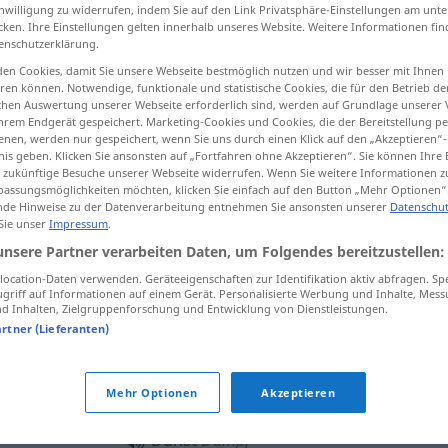
inwilligung zu widerrufen, indem Sie auf den Link Privatsphäre-Einstellungen am unt
cken. Ihre Einstellungen gelten innerhalb unseres Website. Weitere Informationen fin
enschutzerklärung.
en Cookies, damit Sie unsere Webseite bestmöglich nutzen und wir besser mit Ihnen
tippen)
en können. Notwendige, funktionale und statistische Cookies, die für den Betrieb d
ischen Auswertung unserer Webseite erforderlich sind, werden auf Grundlage unserer
hrem Endgerät gespeichert. Marketing-Cookies und Cookies, die der Bereitstellung per
nen, werden nur gespeichert, wenn Sie uns durch einen Klick auf den „Akzeptieren“-
nis geben. Klicken Sie ansonsten auf „Fortfahren ohne Akzeptieren“. Sie können Ihre 
ür zukünftige Besuche unserer Webseite widerrufen. Wenn Sie weitere Informationen 
assungsmöglichkeiten möchten, klicken Sie einfach auf den Button „Mehr Optionen“
de Hinweise zu der Datenverarbeitung entnehmen Sie ansonsten unserer
Datenschut
Dunst
 Sie unser
Impressum
.
unsere Partner verarbeiten Daten, um Folgendes bereitzustellen:
Dunst
Rauch
ocation-Daten verwenden. Geräteeigenschaften zur Identifikation aktiv abfragen. Sp
griff auf Informationen auf einem Gerät. Personalisierte Werbung und Inhalte, Mes
 Inhalten, Zielgruppenforschung und Entwicklung von Dienstleistungen.
artner (Lieferanten)
jemandem
blauen
Dunst
vormachen
FIG
Mehr Optionen
Akzeptieren
Dunst
Dampf