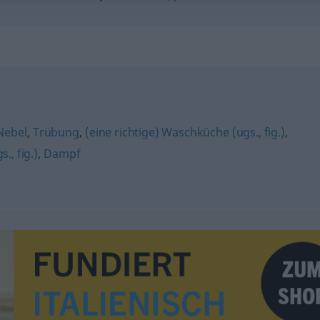
Nebel
,
Trübung
,
(eine richtige) Waschküche (ugs., fig.)
,
., fig.)
,
Dampf