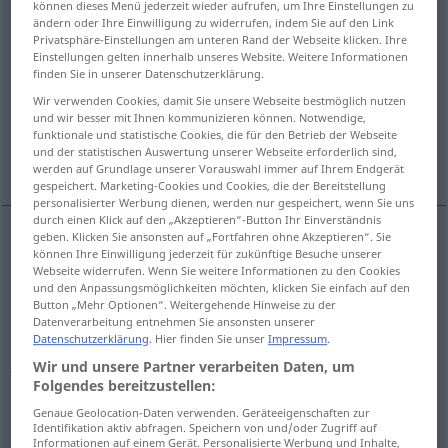
können dieses Menü jederzeit wieder aufrufen, um Ihre Einstellungen zu
ändern oder Ihre Einwilligung zu widerrufen, indem Sie auf den Link
Übersicht aller Übersetzungen
Privatsphäre-Einstellungen am unteren Rand der Webseite klicken. Ihre
Einstellungen gelten innerhalb unseres Website. Weitere Informationen
(Für mehr Details die Übersetzung anklicken/antippen)
finden Sie in unserer Datenschutzerklärung.
Wir verwenden Cookies, damit Sie unsere Webseite bestmöglich nutzen
letzt
jüngste, neueste
und wir besser mit Ihnen kommunizieren können. Notwendige,
funktionale und statistische Cookies, die für den Betrieb der Webseite
und der statistischen Auswertung unserer Webseite erforderlich sind,
äußerst, höchst, geringst
spät, Spät-
werden auf Grundlage unserer Vorauswahl immer auf Ihrem Endgerät
gespeichert. Marketing-Cookies und Cookies, die der Bereitstellung
personalisierter Werbung dienen, werden nur gespeichert, wenn Sie uns
durch einen Klick auf den „Akzeptieren“-Button Ihr Einverständnis
geben. Klicken Sie ansonsten auf „Fortfahren ohne Akzeptieren“. Sie
können Ihre Einwilligung jederzeit für zukünftige Besuche unserer
letzt
ultimo
Webseite widerrufen. Wenn Sie weitere Informationen zu den Cookies
und den Anpassungsmöglichkeiten möchten, klicken Sie einfach auf den
Button „Mehr Optionen“. Weitergehende Hinweise zu der
Datenverarbeitung entnehmen Sie ansonsten unserer
Datenschutzerklärung
. Hier finden Sie unser
Impressum
.
jüngste, neueste
ultimo
Wir und unsere Partner verarbeiten Daten, um
Folgendes bereitzustellen:
Genaue Geolocation-Daten verwenden. Geräteeigenschaften zur
Identifikation aktiv abfragen. Speichern von und/oder Zugriff auf
Informationen auf einem Gerät. Personalisierte Werbung und Inhalte,