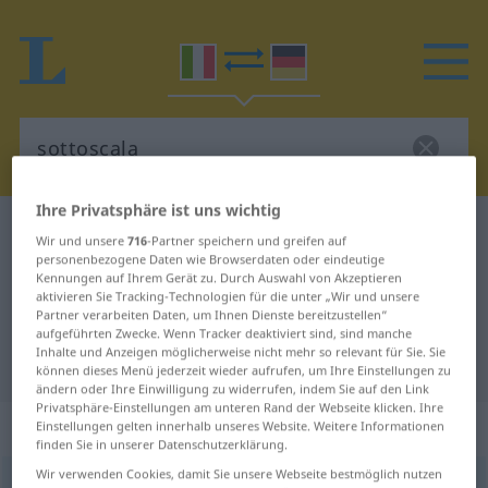
Ihre Privatsphäre ist uns wichtig
Italienisch-Deutsch Wörterbuch
sottoscala
Wir und unsere
716
-Partner speichern und greifen auf
Italienisch-Deutsch Übersetzung
personenbezogene Daten wie Browserdaten oder eindeutige
Kennungen auf Ihrem Gerät zu. Durch Auswahl von Akzeptieren
für "sottoscala"
aktivieren Sie Tracking-Technologien für die unter „Wir und unsere
Partner verarbeiten Daten, um Ihnen Dienste bereitzustellen“
aufgeführten Zwecke. Wenn Tracker deaktiviert sind, sind manche
Inhalte und Anzeigen möglicherweise nicht mehr so relevant für Sie. Sie
"sottoscala" Deutsch Übersetzung
können dieses Menü jederzeit wieder aufrufen, um Ihre Einstellungen zu
ändern oder Ihre Einwilligung zu widerrufen, indem Sie auf den Link
Privatsphäre-Einstellungen am unteren Rand der Webseite klicken. Ihre
„sottoscala“
: maschile
Einstellungen gelten innerhalb unseres Website. Weitere Informationen
finden Sie in unserer Datenschutzerklärung.
Wir verwenden Cookies, damit Sie unsere Webseite bestmöglich nutzen
sottoscala
[sottosˈkaːla]
m
<
pl
inv
>