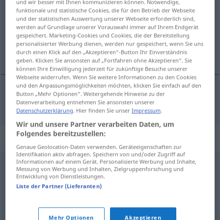
und wir besser mit Ihnen kommunizieren können. Notwendige,
funktionale und statistische Cookies, die für den Betrieb der Webseite
Übersicht aller Übersetzungen
und der statistischen Auswertung unserer Webseite erforderlich sind,
werden auf Grundlage unserer Vorauswahl immer auf Ihrem Endgerät
(Für mehr Details die Übersetzung anklicken/antippen)
gespeichert. Marketing-Cookies und Cookies, die der Bereitstellung
personalisierter Werbung dienen, werden nur gespeichert, wenn Sie uns
Raum unter der Treppe
durch einen Klick auf den „Akzeptieren“-Button Ihr Einverständnis
geben. Klicken Sie ansonsten auf „Fortfahren ohne Akzeptieren“. Sie
können Ihre Einwilligung jederzeit für zukünftige Besuche unserer
Webseite widerrufen. Wenn Sie weitere Informationen zu den Cookies
und den Anpassungsmöglichkeiten möchten, klicken Sie einfach auf den
Button „Mehr Optionen“. Weitergehende Hinweise zu der
Raum
m
unter der
Treppe
sottoscala
Datenverarbeitung entnehmen Sie ansonsten unserer
Datenschutzerklärung
. Hier finden Sie unser
Impressum
.
Wir und unsere Partner verarbeiten Daten, um
Folgendes bereitzustellen:
Beispielsätze für "sottoscala"
Genaue Geolocation-Daten verwenden. Geräteeigenschaften zur
Identifikation aktiv abfragen. Speichern von und/oder Zugriff auf
Informationen auf einem Gerät. Personalisierte Werbung und Inhalte,
Messung von Werbung und Inhalten, Zielgruppenforschung und
ricavare
un
ripostiglio
dal sottoscala
Entwicklung von Dienstleistungen.
den
Raum
unter der
Treppe
für eine
Liste der Partner (Lieferanten)
Abstellkammer
nutzen
Mehr Optionen
Akzeptieren