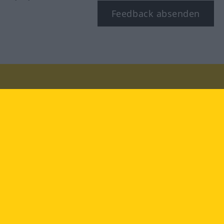
Feedback absenden
Besuchen Sie uns auf:
facebook
YouTube
Instagram
Langenscheidt
NUTZUNGSBEDINGUNGEN