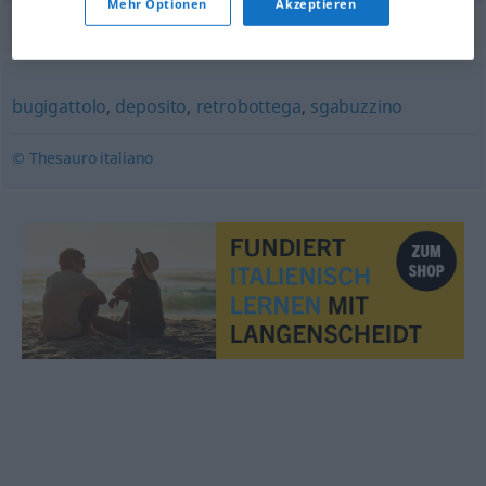
Mehr Optionen
Akzeptieren
Synonyme für "ripostiglio"
bugigattolo
,
deposito
,
retrobottega
,
sgabuzzino
© Thesauro italiano