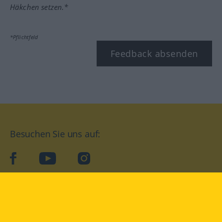
Häkchen setzen.*
*Pflichtfeld
Feedback absenden
Besuchen Sie uns auf:
facebook
YouTube
Instagram
Langenscheidt