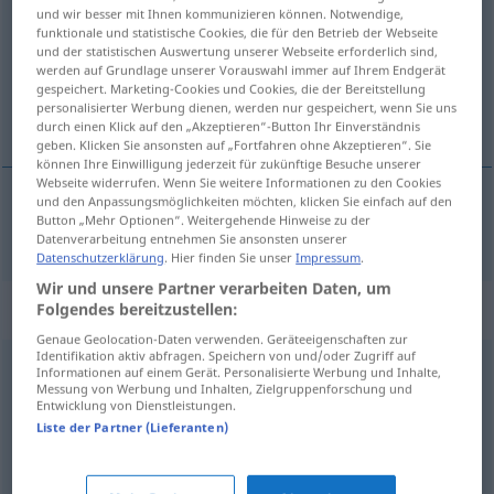
und wir besser mit Ihnen kommunizieren können. Notwendige,
funktionale und statistische Cookies, die für den Betrieb der Webseite
Übersicht aller Übersetzungen
und der statistischen Auswertung unserer Webseite erforderlich sind,
(Für mehr Details die Übersetzung anklicken/antippen)
werden auf Grundlage unserer Vorauswahl immer auf Ihrem Endgerät
gespeichert. Marketing-Cookies und Cookies, die der Bereitstellung
personalisierter Werbung dienen, werden nur gespeichert, wenn Sie uns
Abstellkammer
durch einen Klick auf den „Akzeptieren“-Button Ihr Einverständnis
geben. Klicken Sie ansonsten auf „Fortfahren ohne Akzeptieren“. Sie
können Ihre Einwilligung jederzeit für zukünftige Besuche unserer
Webseite widerrufen. Wenn Sie weitere Informationen zu den Cookies
und den Anpassungsmöglichkeiten möchten, klicken Sie einfach auf den
Button „Mehr Optionen“. Weitergehende Hinweise zu der
Abstellkammer
f
ripostiglio
Datenverarbeitung entnehmen Sie ansonsten unserer
Datenschutzerklärung
. Hier finden Sie unser
Impressum
.
Wir und unsere Partner verarbeiten Daten, um
Beispielsätze für "ripostiglio"
Folgendes bereitzustellen:
Genaue Geolocation-Daten verwenden. Geräteeigenschaften zur
Identifikation aktiv abfragen. Speichern von und/oder Zugriff auf
Informationen auf einem Gerät. Personalisierte Werbung und Inhalte,
ricavare
un ripostiglio dal
sottoscala
Messung von Werbung und Inhalten, Zielgruppenforschung und
Entwicklung von Dienstleistungen.
den
Raum
unter der
Treppe
für eine
Liste der Partner (Lieferanten)
Abstellkammer
nutzen