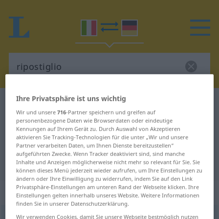
Ihre Privatsphäre ist uns wichtig
Italienisch-Deutsch Wörterbuch
ripostiglio
Wir und unsere
716
-Partner speichern und greifen auf
Italienisch-Deutsch Übersetzung
personenbezogene Daten wie Browserdaten oder eindeutige
Kennungen auf Ihrem Gerät zu. Durch Auswahl von Akzeptieren
für "ripostiglio"
aktivieren Sie Tracking-Technologien für die unter „Wir und unsere
Partner verarbeiten Daten, um Ihnen Dienste bereitzustellen“
aufgeführten Zwecke. Wenn Tracker deaktiviert sind, sind manche
"ripostiglio" Deutsch Übersetzung
Inhalte und Anzeigen möglicherweise nicht mehr so relevant für Sie. Sie
können dieses Menü jederzeit wieder aufrufen, um Ihre Einstellungen zu
ändern oder Ihre Einwilligung zu widerrufen, indem Sie auf den Link
Privatsphäre-Einstellungen am unteren Rand der Webseite klicken. Ihre
„ripostiglio“
: maschile
Einstellungen gelten innerhalb unseres Website. Weitere Informationen
finden Sie in unserer Datenschutzerklärung.
ripostiglio
Wir verwenden Cookies, damit Sie unsere Webseite bestmöglich nutzen
[riposˈtiːʎo]
m