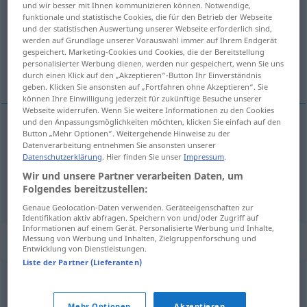
und wir besser mit Ihnen kommunizieren können. Notwendige,
funktionale und statistische Cookies, die für den Betrieb der Webseite
Übersicht aller Übersetzungen
und der statistischen Auswertung unserer Webseite erforderlich sind,
werden auf Grundlage unserer Vorauswahl immer auf Ihrem Endgerät
(Für mehr Details die Übersetzung anklicken/antippen)
gespeichert. Marketing-Cookies und Cookies, die der Bereitstellung
personalisierter Werbung dienen, werden nur gespeichert, wenn Sie uns
glitzernd, funkelnd
strahlend
durch einen Klick auf den „Akzeptieren“-Button Ihr Einverständnis
geben. Klicken Sie ansonsten auf „Fortfahren ohne Akzeptieren“. Sie
können Ihre Einwilligung jederzeit für zukünftige Besuche unserer
Webseite widerrufen. Wenn Sie weitere Informationen zu den Cookies
und den Anpassungsmöglichkeiten möchten, klicken Sie einfach auf den
Button „Mehr Optionen“. Weitergehende Hinweise zu der
glitzernd
, funkelnd
sfavillante
Datenverarbeitung entnehmen Sie ansonsten unserer
Datenschutzerklärung
. Hier finden Sie unser
Impressum
.
Wir und unsere Partner verarbeiten Daten, um
Folgendes bereitzustellen:
strahlend
sfavillante
FIG
Genaue Geolocation-Daten verwenden. Geräteeigenschaften zur
Identifikation aktiv abfragen. Speichern von und/oder Zugriff auf
Informationen auf einem Gerät. Personalisierte Werbung und Inhalte,
Synonyme für "sfavillante"
Messung von Werbung und Inhalten, Zielgruppenforschung und
Entwicklung von Dienstleistungen.
Liste der Partner (Lieferanten)
brillante
,
fulgente
,
luccicante
,
lucente
,
raggiante
,
Mehr Optionen
Akzeptieren