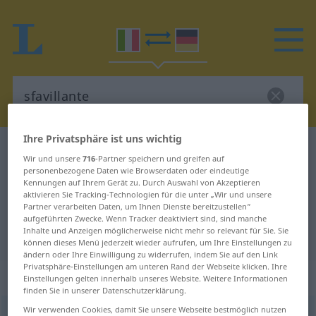
Ihre Privatsphäre ist uns wichtig
Italienisch-Deutsch Wörterbuch
sfavillante
Wir und unsere
716
-Partner speichern und greifen auf
Italienisch-Deutsch Übersetzung
personenbezogene Daten wie Browserdaten oder eindeutige
Kennungen auf Ihrem Gerät zu. Durch Auswahl von Akzeptieren
für "sfavillante"
aktivieren Sie Tracking-Technologien für die unter „Wir und unsere
Partner verarbeiten Daten, um Ihnen Dienste bereitzustellen“
aufgeführten Zwecke. Wenn Tracker deaktiviert sind, sind manche
Inhalte und Anzeigen möglicherweise nicht mehr so relevant für Sie. Sie
"sfavillante" Deutsch Übersetzung
können dieses Menü jederzeit wieder aufrufen, um Ihre Einstellungen zu
ändern oder Ihre Einwilligung zu widerrufen, indem Sie auf den Link
Privatsphäre-Einstellungen am unteren Rand der Webseite klicken. Ihre
„sfavillante“
: aggettivo
Einstellungen gelten innerhalb unseres Website. Weitere Informationen
finden Sie in unserer Datenschutzerklärung.
Wir verwenden Cookies, damit Sie unsere Webseite bestmöglich nutzen
sfavillante
[sfaviˈllante]
adj