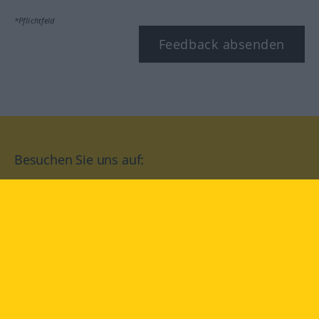
*Pflichtfeld
Feedback absenden
Besuchen Sie uns auf:
facebook
YouTube
Instagram
Langenscheidt