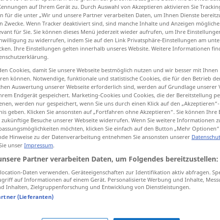
Kennungen auf Ihrem Gerät zu. Durch Auswahl von Akzeptieren aktivieren Sie Trackin
n für die unter „Wir und unsere Partner verarbeiten Daten, um Ihnen Dienste bereitz
n Zwecke. Wenn Tracker deaktiviert sind, sind manche Inhalte und Anzeigen mögliche
evant für Sie. Sie können dieses Menü jederzeit wieder aufrufen, um Ihre Einstellung
inwilligung zu widerrufen, indem Sie auf den Link Privatsphäre-Einstellungen am unt
tippen)
cken. Ihre Einstellungen gelten innerhalb unseres Website. Weitere Informationen fin
enschutzerklärung.
, brillant
Weitere Beispiele...
en Cookies, damit Sie unsere Webseite bestmöglich nutzen und wir besser mit Ihnen
en können. Notwendige, funktionale und statistische Cookies, die für den Betrieb d
ischen Auswertung unserer Webseite erforderlich sind, werden auf Grundlage unserer
hrem Endgerät gespeichert. Marketing-Cookies und Cookies, die der Bereitstellung per
nen, werden nur gespeichert, wenn Sie uns durch einen Klick auf den „Akzeptieren“-
brillante
nis geben. Klicken Sie ansonsten auf „Fortfahren ohne Akzeptieren“. Sie können Ihre 
ür zukünftige Besuche unserer Webseite widerrufen. Wenn Sie weitere Informationen 
assungsmöglichkeiten möchten, klicken Sie einfach auf den Button „Mehr Optionen“
de Hinweise zu der Datenverarbeitung entnehmen Sie ansonsten unserer
Datenschut
 Sie unser
Impressum
.
colori brillanti
unsere Partner verarbeiten Daten, um Folgendes bereitzustellen:
ocation-Daten verwenden. Geräteeigenschaften zur Identifikation aktiv abfragen. Sp
brillante
FIG
griff auf Informationen auf einem Gerät. Personalisierte Werbung und Inhalte, Mes
 Inhalten, Zielgruppenforschung und Entwicklung von Dienstleistungen.
artner (Lieferanten)
una
carriera
brillante