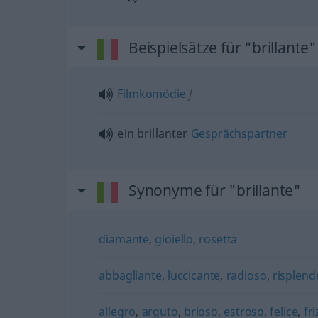
Beispielsätze für "brillante"
Filmkomödie
f
ein brillanter
Gesprächspartner
Synonyme für "brillante"
diamante
,
gioiello
,
rosetta
abbagliante
,
luccicante
,
radioso
,
risplend
allegro
,
arguto
,
brioso
,
estroso
,
felice
,
fr