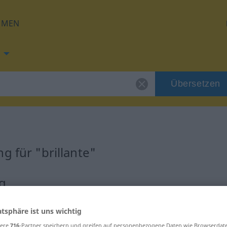
HMEN
Übersetzen
g für "brillante"
ng
atsphäre ist uns wichtig
sere
716
-Partner speichern und greifen auf personenbezogene Daten wie Browserdat