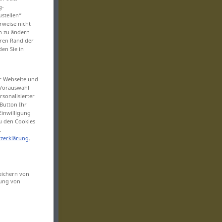
g-
ustellen“
rweise nicht
en zu ändern
eren Rand der
den Sie in
er Webseite und
 Vorauswahl
sonalisierter
Button Ihr
Einwilligung
zu den Cookies
.
zerklärung
.
eichern von
sung von