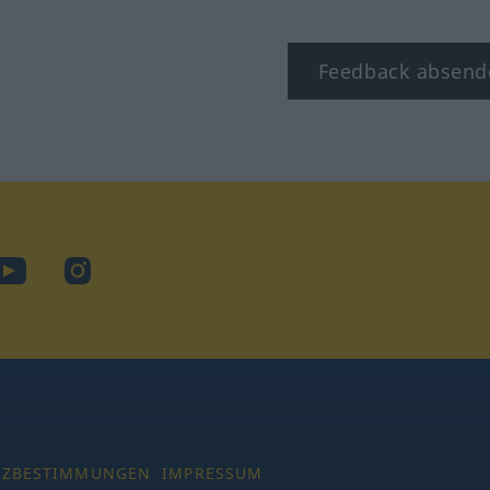
Feedback absend
ook
YouTube
Instagram
TZBESTIMMUNGEN
IMPRESSUM