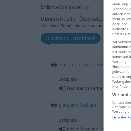
eindeutige 
brillante
[briˈllante]
adj
Technologie
aufgeführte
Übersicht aller Übersetzungen
mehr so rel
oder Ihre E
(Für mehr Details die Übersetzung anklicken/an
Webseite kli
unserer Dat
leuchtend, strahlend
glänzend
Wir verwend
kommunizier
der statist
immer auf I
Werbung die
leuchtend
,
strahlend
Einverständ
jederzeit f
und den Anp
Beispiele
Weitergehen
Hier finden
pl
leuchtende Farben
Wir und 
Genaue Geol
glänzend
,
brillant
und/oder Zu
Werbung und
Liste der P
Beispiele
eine glänzende
Karriere