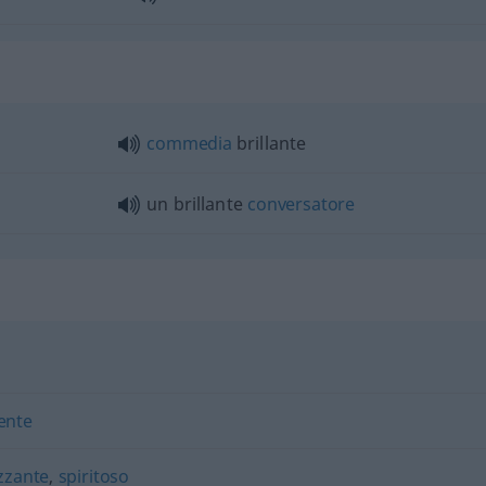
commedia
brillante
un brillante
conversatore
ente
izzante
,
spiritoso