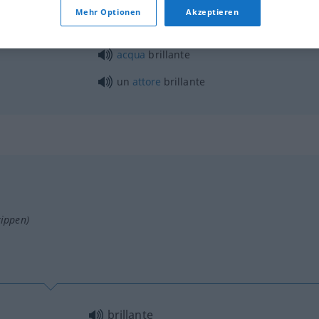
Mehr Optionen
Akzeptieren
acqua
brillante
un
attore
brillante
tippen)
brillante