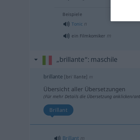
Beispiele
n
Tonic
m
ein Filmkomiker
„brillante“
: maschile
brillante
[briˈllante]
m
Übersicht aller Übersetzungen
(Für mehr Details die Übersetzung anklicken/an
Brillant
Brillant
m