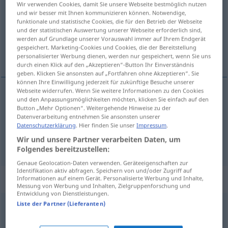
Wir verwenden Cookies, damit Sie unsere Webseite bestmöglich nutzen
und wir besser mit Ihnen kommunizieren können. Notwendige,
Übersicht aller Übersetzungen
funktionale und statistische Cookies, die für den Betrieb der Webseite
und der statistischen Auswertung unserer Webseite erforderlich sind,
(Für mehr Details die Übersetzung anklicken/antippen)
werden auf Grundlage unserer Vorauswahl immer auf Ihrem Endgerät
gespeichert. Marketing-Cookies und Cookies, die der Bereitstellung
frech, unverschämt
schrill, grell
personalisierter Werbung dienen, werden nur gespeichert, wenn Sie uns
durch einen Klick auf den „Akzeptieren“-Button Ihr Einverständnis
geben. Klicken Sie ansonsten auf „Fortfahren ohne Akzeptieren“. Sie
können Ihre Einwilligung jederzeit für zukünftige Besuche unserer
Webseite widerrufen. Wenn Sie weitere Informationen zu den Cookies
und den Anpassungsmöglichkeiten möchten, klicken Sie einfach auf den
frech
,
unverschämt
sfacciato
Button „Mehr Optionen“. Weitergehende Hinweise zu der
Datenverarbeitung entnehmen Sie ansonsten unserer
Datenschutzerklärung
. Hier finden Sie unser
Impressum
.
Wir und unsere Partner verarbeiten Daten, um
schrill
,
grell
sfacciato
colori
Folgendes bereitzustellen:
Genaue Geolocation-Daten verwenden. Geräteeigenschaften zur
Identifikation aktiv abfragen. Speichern von und/oder Zugriff auf
„sfacciato“
: maschile
Informationen auf einem Gerät. Personalisierte Werbung und Inhalte,
Messung von Werbung und Inhalten, Zielgruppenforschung und
Entwicklung von Dienstleistungen.
Liste der Partner (Lieferanten)
sfacciato
[sfaˈtʧaːto]
m
,
sfacciata
f
Übersicht aller Übersetzungen