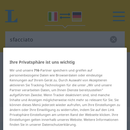
Italienisch-Deutsch Wörterbuch
sfacciato
Ihre Privatsphäre ist uns wichtig
Italienisch-Deutsch Übersetzung
Wir und unsere
716
-Partner speichern und greifen auf
personenbezogene Daten wie Browserdaten oder eindeutige
für "sfacciato"
Kennungen auf Ihrem Gerät zu. Durch Auswahl von Akzeptieren
aktivieren Sie Tracking-Technologien für die unter „Wir und unsere
Partner verarbeiten Daten, um Ihnen Dienste bereitzustellen“
aufgeführten Zwecke. Wenn Tracker deaktiviert sind, sind manche
"sfacciato" Deutsch Übersetzung
Inhalte und Anzeigen möglicherweise nicht mehr so relevant für Sie. Sie
können dieses Menü jederzeit wieder aufrufen, um Ihre Einstellungen zu
ändern oder Ihre Einwilligung zu widerrufen, indem Sie auf den Link
„sfacciato“
: aggettivo
Privatsphäre-Einstellungen am unteren Rand der Webseite klicken. Ihre
Einstellungen gelten innerhalb unseres Website. Weitere Informationen
finden Sie in unserer Datenschutzerklärung.
sfacciato
[sfaˈtʧaːto]
adj