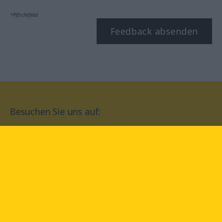
*Pflichtfeld
Feedback absenden
Besuchen Sie uns auf:
facebook
YouTube
Instagram
Langenscheidt