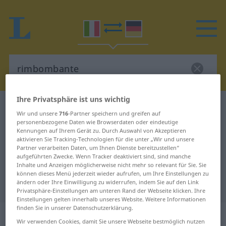
Ihre Privatsphäre ist uns wichtig
Italienisch-Deutsch Wörterbuch
rimbombante
Wir und unsere
716
-Partner speichern und greifen auf
Italienisch-Deutsch Übersetzung
personenbezogene Daten wie Browserdaten oder eindeutige
Kennungen auf Ihrem Gerät zu. Durch Auswahl von Akzeptieren
für "rimbombante"
aktivieren Sie Tracking-Technologien für die unter „Wir und unsere
Partner verarbeiten Daten, um Ihnen Dienste bereitzustellen“
aufgeführten Zwecke. Wenn Tracker deaktiviert sind, sind manche
Inhalte und Anzeigen möglicherweise nicht mehr so relevant für Sie. Sie
"rimbombante" Deutsch
können dieses Menü jederzeit wieder aufrufen, um Ihre Einstellungen zu
ändern oder Ihre Einwilligung zu widerrufen, indem Sie auf den Link
Übersetzung
Privatsphäre-Einstellungen am unteren Rand der Webseite klicken. Ihre
Einstellungen gelten innerhalb unseres Website. Weitere Informationen
finden Sie in unserer Datenschutzerklärung.
„rimbombante“
: aggettivo
Wir verwenden Cookies, damit Sie unsere Webseite bestmöglich nutzen