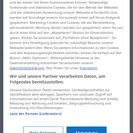
und wir besser mit Ihnen kommunizieren können. Notwendige,
funktionale und statistische Cookies, die für den Betrieb der Webseite
rimbombante
[rimbomˈbante]
adj
und der statistischen Auswertung unserer Webseite erforderlich sind,
werden auf Grundlage unserer Vorauswahl immer auf Ihrem Endgerät
Übersicht aller Übersetzungen
gespeichert. Marketing-Cookies und Cookies, die der Bereitstellung
(Für mehr Details die Übersetzung anklicken/antippen)
personalisierter Werbung dienen, werden nur gespeichert, wenn Sie uns
durch einen Klick auf den „Akzeptieren“-Button Ihr Einverständnis
geben. Klicken Sie ansonsten auf „Fortfahren ohne Akzeptieren“. Sie
dröhnend
hochtrabend
können Ihre Einwilligung jederzeit für zukünftige Besuche unserer
Webseite widerrufen. Wenn Sie weitere Informationen zu den Cookies
und den Anpassungsmöglichkeiten möchten, klicken Sie einfach auf den
Button „Mehr Optionen“. Weitergehende Hinweise zu der
Datenverarbeitung entnehmen Sie ansonsten unserer
Datenschutzerklärung
. Hier finden Sie unser
Impressum
.
dröhnend
rimbombante
Wir und unsere Partner verarbeiten Daten, um
Folgendes bereitzustellen:
Genaue Geolocation-Daten verwenden. Geräteeigenschaften zur
hochtrabend
rimbombante
FIG
Identifikation aktiv abfragen. Speichern von und/oder Zugriff auf
Informationen auf einem Gerät. Personalisierte Werbung und Inhalte,
Messung von Werbung und Inhalten, Zielgruppenforschung und
Entwicklung von Dienstleistungen.
Synonyme für "rimbombante"
Liste der Partner (Lieferanten)
Mehr Optionen
Akzeptieren