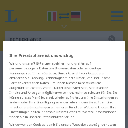
Ihre Privatsphäre ist uns wichtig
Italienisch-Deutsch Wörterbuch
echeggiante
Wir und unsere
716
-Partner speichern und greifen auf
Italienisch-Deutsch Übersetzung
personenbezogene Daten wie Browserdaten oder eindeutige
Kennungen auf Ihrem Gerät zu. Durch Auswahl von Akzeptieren
für "echeggiante"
aktivieren Sie Tracking-Technologien für die unter „Wir und unsere
Partner verarbeiten Daten, um Ihnen Dienste bereitzustellen“
aufgeführten Zwecke. Wenn Tracker deaktiviert sind, sind manche
Inhalte und Anzeigen möglicherweise nicht mehr so relevant für Sie. Sie
"echeggiante" Deutsch
können dieses Menü jederzeit wieder aufrufen, um Ihre Einstellungen zu
ändern oder Ihre Einwilligung zu widerrufen, indem Sie auf den Link
Übersetzung
Privatsphäre-Einstellungen am unteren Rand der Webseite klicken. Ihre
Einstellungen gelten innerhalb unseres Website. Weitere Informationen
finden Sie in unserer Datenschutzerklärung.
„echeggiante“
: aggettivo
Wir verwenden Cookies, damit Sie unsere Webseite bestmöglich nutzen