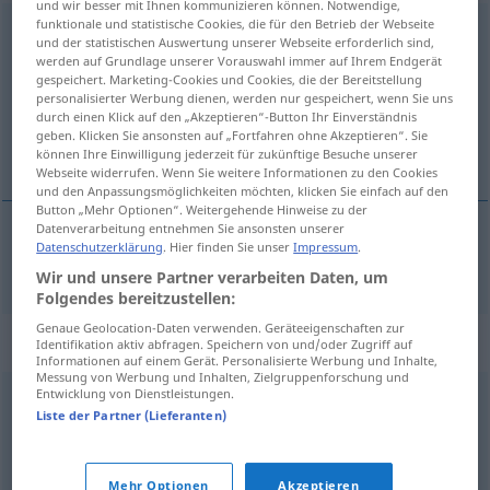
und wir besser mit Ihnen kommunizieren können. Notwendige,
funktionale und statistische Cookies, die für den Betrieb der Webseite
echeggiante
agg
und der statistischen Auswertung unserer Webseite erforderlich sind,
werden auf Grundlage unserer Vorauswahl immer auf Ihrem Endgerät
Übersicht aller Übersetzungen
gespeichert. Marketing-Cookies und Cookies, die der Bereitstellung
personalisierter Werbung dienen, werden nur gespeichert, wenn Sie uns
(Für mehr Details die Übersetzung anklicken/antippen)
durch einen Klick auf den „Akzeptieren“-Button Ihr Einverständnis
geben. Klicken Sie ansonsten auf „Fortfahren ohne Akzeptieren“. Sie
widerhallend
können Ihre Einwilligung jederzeit für zukünftige Besuche unserer
Webseite widerrufen. Wenn Sie weitere Informationen zu den Cookies
und den Anpassungsmöglichkeiten möchten, klicken Sie einfach auf den
Button „Mehr Optionen“. Weitergehende Hinweise zu der
Datenverarbeitung entnehmen Sie ansonsten unserer
Datenschutzerklärung
. Hier finden Sie unser
Impressum
.
widerhallend
echeggiante
Wir und unsere Partner verarbeiten Daten, um
Folgendes bereitzustellen:
Genaue Geolocation-Daten verwenden. Geräteeigenschaften zur
Synonyme für "echeggiante"
Identifikation aktiv abfragen. Speichern von und/oder Zugriff auf
Informationen auf einem Gerät. Personalisierte Werbung und Inhalte,
Messung von Werbung und Inhalten, Zielgruppenforschung und
Entwicklung von Dienstleistungen.
fragoroso
,
rimbombante
,
risonante
Liste der Partner (Lieferanten)
© Thesauro italiano
Mehr Optionen
Akzeptieren