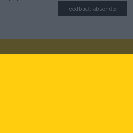
Feedback absenden
Besuchen Sie uns auf:
facebook
YouTube
Instagram
Langenscheidt
NUTZUNGSBEDINGUNGEN