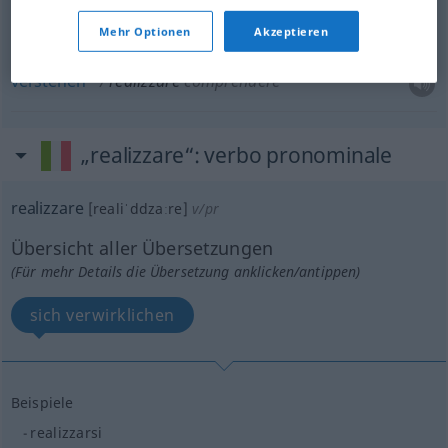
erreichen
,
erzielen
realizzare
WIRTSCH
Mehr Optionen
Akzeptieren
verstehen
realizzare
comprendere
„realizzare“
: verbo pronominale
realizzare
[realiˈddzaːre]
v/pr
Übersicht aller Übersetzungen
(Für mehr Details die Übersetzung anklicken/antippen)
sich verwirklichen
Beispiele
realizzarsi