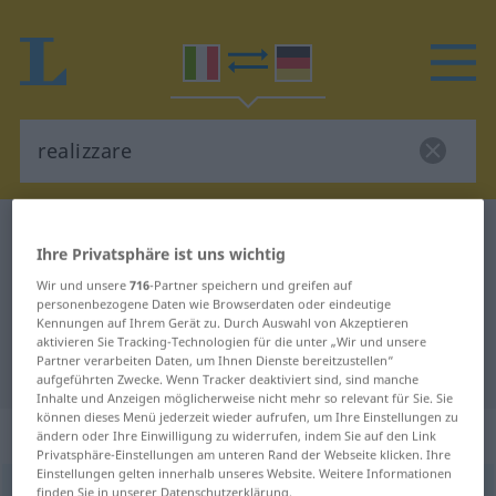
Italienisch-Deutsch Wörterbuch
realizzare
Ihre Privatsphäre ist uns wichtig
Italienisch-Deutsch Übersetzung
Wir und unsere
716
-Partner speichern und greifen auf
für "realizzare"
personenbezogene Daten wie Browserdaten oder eindeutige
Kennungen auf Ihrem Gerät zu. Durch Auswahl von Akzeptieren
aktivieren Sie Tracking-Technologien für die unter „Wir und unsere
Partner verarbeiten Daten, um Ihnen Dienste bereitzustellen“
"realizzare" Deutsch Übersetzung
aufgeführten Zwecke. Wenn Tracker deaktiviert sind, sind manche
Inhalte und Anzeigen möglicherweise nicht mehr so relevant für Sie. Sie
können dieses Menü jederzeit wieder aufrufen, um Ihre Einstellungen zu
„realizzare“
: verbo transitivo
ändern oder Ihre Einwilligung zu widerrufen, indem Sie auf den Link
Privatsphäre-Einstellungen am unteren Rand der Webseite klicken. Ihre
Einstellungen gelten innerhalb unseres Website. Weitere Informationen
realizzare
finden Sie in unserer Datenschutzerklärung.
[realiˈddzaːre]
v/t