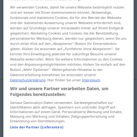
Wir verwenden Cookies, damit Sie unsere Webseite bestmöglich nutzen
Übersicht aller Übersetzungen
und wir besser mit Ihnen kommunizieren können. Notwendige,
funktionale und statistische Cookies, die für den Betrieb der Webseite
(Für mehr Details die Übersetzung anklicken/antippen)
und der statistischen Auswertung unserer Webseite erforderlich sind,
werden auf Grundlage unserer Vorauswahl immer auf Ihrem Endgerät
realisieren, verwirklichen
gespeichert. Marketing-Cookies und Cookies, die der Bereitstellung
personalisierter Werbung dienen, werden nur gespeichert, wenn Sie uns
durch einen Klick auf den „Akzeptieren“-Button Ihr Einverständnis
durch-, ausführen
erreichen, erzielen
geben. Klicken Sie ansonsten auf „Fortfahren ohne Akzeptieren“. Sie
können Ihre Einwilligung jederzeit für zukünftige Besuche unserer
Webseite widerrufen. Wenn Sie weitere Informationen zu den Cookies
verstehen
und den Anpassungsmöglichkeiten möchten, klicken Sie einfach auf den
Button „Mehr Optionen“. Weitergehende Hinweise zu der
Datenverarbeitung entnehmen Sie ansonsten unserer
Datenschutzerklärung
. Hier finden Sie unser
Impressum
.
Wir und unsere Partner verarbeiten Daten, um
Folgendes bereitzustellen:
realisieren
,
verwirklichen
realizzare
Genaue Geolocation-Daten verwenden. Geräteeigenschaften zur
Identifikation aktiv abfragen. Speichern von und/oder Zugriff auf
Informationen auf einem Gerät. Personalisierte Werbung und Inhalte,
Messung von Werbung und Inhalten, Zielgruppenforschung und
durch-,
ausführen
realizzare
attuare
Entwicklung von Dienstleistungen.
Liste der Partner (Lieferanten)