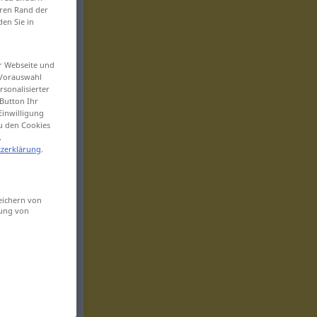
eren Rand der
den Sie in
er Webseite und
 Vorauswahl
sonalisierter
Button Ihr
Einwilligung
zu den Cookies
.
zerklärung
.
eichern von
sung von