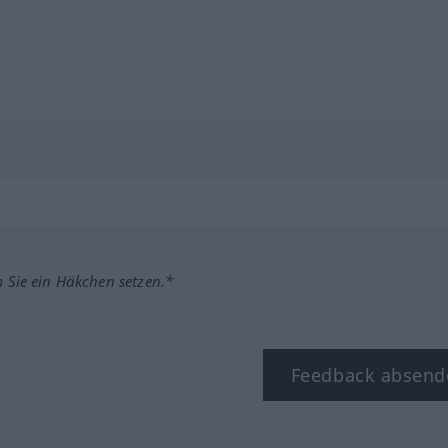
m Sie ein Häkchen setzen.*
Feedback absend