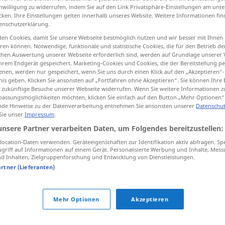
inwilligung zu widerrufen, indem Sie auf den Link Privatsphäre-Einstellungen am unt
cken. Ihre Einstellungen gelten innerhalb unseres Website. Weitere Informationen fin
enschutzerklärung.
en Cookies, damit Sie unsere Webseite bestmöglich nutzen und wir besser mit Ihnen
tippen)
en können. Notwendige, funktionale und statistische Cookies, die für den Betrieb d
ischen Auswertung unserer Webseite erforderlich sind, werden auf Grundlage unserer
hrem Endgerät gespeichert. Marketing-Cookies und Cookies, die der Bereitstellung per
nen, werden nur gespeichert, wenn Sie uns durch einen Klick auf den „Akzeptieren“-
nis geben. Klicken Sie ansonsten auf „Fortfahren ohne Akzeptieren“. Sie können Ihre 
ür zukünftige Besuche unserer Webseite widerrufen. Wenn Sie weitere Informationen 
assungsmöglichkeiten möchten, klicken Sie einfach auf den Button „Mehr Optionen“
de Hinweise zu der Datenverarbeitung entnehmen Sie ansonsten unserer
Datenschut
pallido
 Sie unser
Impressum
.
unsere Partner verarbeiten Daten, um Folgendes bereitzustellen:
pallido
ocation-Daten verwenden. Geräteeigenschaften zur Identifikation aktiv abfragen. Sp
griff auf Informationen auf einem Gerät. Personalisierte Werbung und Inhalte, Mes
 Inhalten, Zielgruppenforschung und Entwicklung von Dienstleistungen.
artner (Lieferanten)
azzurro
pallido
Mehr Optionen
Akzeptieren