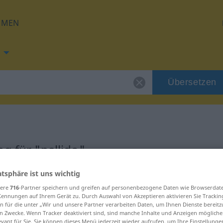
HMEN
Übersetzen
g für "pallido"
atsphäre ist uns wichtig
sere
716
-Partner speichern und greifen auf personenbezogene Daten wie Browserdat
Kennungen auf Ihrem Gerät zu. Durch Auswahl von Akzeptieren aktivieren Sie Trackin
n für die unter „Wir und unsere Partner verarbeiten Daten, um Ihnen Dienste bereitz
n Zwecke. Wenn Tracker deaktiviert sind, sind manche Inhalte und Anzeigen mögliche
evant für Sie. Sie können dieses Menü jederzeit wieder aufrufen, um Ihre Einstellung