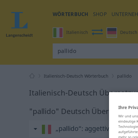
WÖRTERBUCH
SHOP
UNTERNE
Italienisch
Deutsch
Italienisch-Deutsch Wörterbuch
pallido
Italienisch-Deutsch Übersetzun
Ihre Priv
"pallido" Deutsch Übersetzung
Wir und un
eindeutige 
Technologie
„pallido“
: aggettivo
aufgeführte
mehr so rel