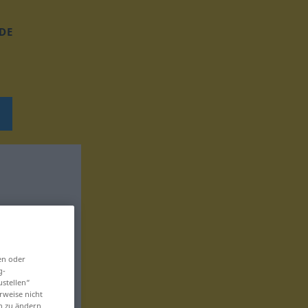
DE
en oder
g-
ustellen“
rweise nicht
en zu ändern