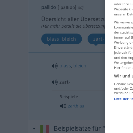
oder Ihre E
pallido
[ˈpallido]
adj
Webseite kli
unserer Dat
Übersicht aller Übersetzungen
Wir verwend
(Für mehr Details die Übersetzung anklicken/an
kommunizier
der statist
immer auf I
blass, bleich
zart-
Werbung die
Einverständ
jederzeit f
und den Anp
Weitergehen
blass
,
bleich
Hier finden
Wir und 
zart-
Genaue Geol
und/oder Zu
Werbung und
Beispiele
Liste der P
zartblau
Beispielsätze für "pallido"