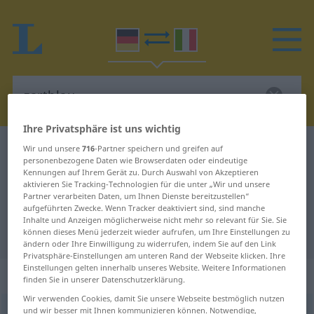
Ihre Privatsphäre ist uns wichtig
Deutsch-Italienisch Wörterbuch
zartblau
Wir und unsere
716
-Partner speichern und greifen auf
personenbezogene Daten wie Browserdaten oder eindeutige
Deutsch-Italienisch Übersetzung
Kennungen auf Ihrem Gerät zu. Durch Auswahl von Akzeptieren
aktivieren Sie Tracking-Technologien für die unter „Wir und unsere
für "zartblau"
Partner verarbeiten Daten, um Ihnen Dienste bereitzustellen“
aufgeführten Zwecke. Wenn Tracker deaktiviert sind, sind manche
Inhalte und Anzeigen möglicherweise nicht mehr so relevant für Sie. Sie
"zartblau" Italienisch Übersetzung
können dieses Menü jederzeit wieder aufrufen, um Ihre Einstellungen zu
ändern oder Ihre Einwilligung zu widerrufen, indem Sie auf den Link
Privatsphäre-Einstellungen am unteren Rand der Webseite klicken. Ihre
Einstellungen gelten innerhalb unseres Website. Weitere Informationen
„zartblau“
: Adjektiv
finden Sie in unserer Datenschutzerklärung.
Wir verwenden Cookies, damit Sie unsere Webseite bestmöglich nutzen
und wir besser mit Ihnen kommunizieren können. Notwendige,
zartblau
adj