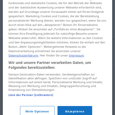
funktionale und statistische Cookies, die für den Betrieb der Webseite
und der statistischen Auswertung unserer Webseite erforderlich sind,
Übersicht aller Übersetzungen
werden auf Grundlage unserer Vorauswahl immer auf Ihrem Endgerät
(Für mehr Details die Übersetzung anklicken/antippen)
gespeichert. Marketing-Cookies und Cookies, die der Bereitstellung
personalisierter Werbung dienen, werden nur gespeichert, wenn Sie uns
durch einen Klick auf den „Akzeptieren“-Button Ihr Einverständnis
azzurro tenue
geben. Klicken Sie ansonsten auf „Fortfahren ohne Akzeptieren“. Sie
können Ihre Einwilligung jederzeit für zukünftige Besuche unserer
Webseite widerrufen. Wenn Sie weitere Informationen zu den Cookies
und den Anpassungsmöglichkeiten möchten, klicken Sie einfach auf den
Button „Mehr Optionen“. Weitergehende Hinweise zu der
Datenverarbeitung entnehmen Sie ansonsten unserer
azzurro
tenue
zartblau
Datenschutzerklärung
. Hier finden Sie unser
Impressum
.
Wir und unsere Partner verarbeiten Daten, um
Folgendes bereitzustellen:
Genaue Geolocation-Daten verwenden. Geräteeigenschaften zur
Identifikation aktiv abfragen. Speichern von und/oder Zugriff auf
Informationen auf einem Gerät. Personalisierte Werbung und Inhalte,
Messung von Werbung und Inhalten, Zielgruppenforschung und
Entwicklung von Dienstleistungen.
Liste der Partner (Lieferanten)
Mehr Optionen
Akzeptieren