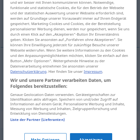
und wir besser mit Ihnen kommunizieren können. Notwendige,
funktionale und statistische Cookies, die für den Betrieb der Webseite
Übersicht aller Übersetzungen
und der statistischen Auswertung unserer Webseite erforderlich sind,
werden auf Grundlage unserer Vorauswahl immer auf Ihrem Endgerät
(Für mehr Details die Übersetzung anklicken/antippen)
gespeichert. Marketing-Cookies und Cookies, die der Bereitstellung
personalisierter Werbung dienen, werden nur gespeichert, wenn Sie uns
gebürtig, stammend
ursprünglich
durch einen Klick auf den „Akzeptieren“-Button Ihr Einverständnis
geben. Klicken Sie ansonsten auf „Fortfahren ohne Akzeptieren“. Sie
können Ihre Einwilligung jederzeit für zukünftige Besuche unserer
Webseite widerrufen. Wenn Sie weitere Informationen zu den Cookies
und den Anpassungsmöglichkeiten möchten, klicken Sie einfach auf den
Button „Mehr Optionen“. Weitergehende Hinweise zu der
gebürtig
, stammend
originario
Datenverarbeitung entnehmen Sie ansonsten unserer
Datenschutzerklärung
. Hier finden Sie unser
Impressum
.
Wir und unsere Partner verarbeiten Daten, um
Folgendes bereitzustellen:
Genaue Geolocation-Daten verwenden. Geräteeigenschaften zur
ursprünglich
originario
delle origini
Identifikation aktiv abfragen. Speichern von und/oder Zugriff auf
Informationen auf einem Gerät. Personalisierte Werbung und Inhalte,
Messung von Werbung und Inhalten, Zielgruppenforschung und
Entwicklung von Dienstleistungen.
Synonyme für "originario"
Liste der Partner (Lieferanten)
Mehr Optionen
Akzeptieren