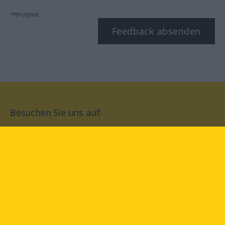
*Pflichtfeld
Feedback absenden
Besuchen Sie uns auf:
facebook
YouTube
Instagram
Langenscheidt