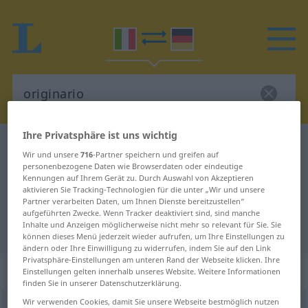
Ihre Privatsphäre ist uns wichtig
Italienisch-Deutsch Wörterbuch
originario
Wir und unsere
716
-Partner speichern und greifen auf
Italienisch-Deutsch Übersetzung
personenbezogene Daten wie Browserdaten oder eindeutige
Kennungen auf Ihrem Gerät zu. Durch Auswahl von Akzeptieren
für "originario"
aktivieren Sie Tracking-Technologien für die unter „Wir und unsere
Partner verarbeiten Daten, um Ihnen Dienste bereitzustellen“
aufgeführten Zwecke. Wenn Tracker deaktiviert sind, sind manche
Inhalte und Anzeigen möglicherweise nicht mehr so relevant für Sie. Sie
"originario" Deutsch Übersetzung
können dieses Menü jederzeit wieder aufrufen, um Ihre Einstellungen zu
ändern oder Ihre Einwilligung zu widerrufen, indem Sie auf den Link
Privatsphäre-Einstellungen am unteren Rand der Webseite klicken. Ihre
„originario“
: aggettivo
Einstellungen gelten innerhalb unseres Website. Weitere Informationen
finden Sie in unserer Datenschutzerklärung.
Wir verwenden Cookies, damit Sie unsere Webseite bestmöglich nutzen
originario
[oriʤiˈnaːrjo]
adj
<
mpl
-ri
;
fpl
-rie
>