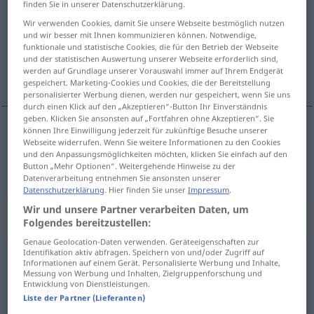
finden Sie in unserer Datenschutzerklärung.
Wir verwenden Cookies, damit Sie unsere Webseite bestmöglich nutzen
Übersicht aller Übersetzungen
und wir besser mit Ihnen kommunizieren können. Notwendige,
(Für mehr Details die Übersetzung anklicken/antippen)
funktionale und statistische Cookies, die für den Betrieb der Webseite
und der statistischen Auswertung unserer Webseite erforderlich sind,
werden auf Grundlage unserer Vorauswahl immer auf Ihrem Endgerät
Band
gespeichert. Marketing-Cookies und Cookies, die der Bereitstellung
personalisierter Werbung dienen, werden nur gespeichert, wenn Sie uns
durch einen Klick auf den „Akzeptieren“-Button Ihr Einverständnis
geben. Klicken Sie ansonsten auf „Fortfahren ohne Akzeptieren“. Sie
können Ihre Einwilligung jederzeit für zukünftige Besuche unserer
Webseite widerrufen. Wenn Sie weitere Informationen zu den Cookies
Band
n
nastro
und den Anpassungsmöglichkeiten möchten, klicken Sie einfach auf den
Button „Mehr Optionen“. Weitergehende Hinweise zu der
Datenverarbeitung entnehmen Sie ansonsten unserer
Datenschutzerklärung
. Hier finden Sie unser
Impressum
.
Wir und unsere Partner verarbeiten Daten, um
Beispielsätze für "nastro"
Folgendes bereitzustellen:
Genaue Geolocation-Daten verwenden. Geräteeigenschaften zur
Identifikation aktiv abfragen. Speichern von und/oder Zugriff auf
Informationen auf einem Gerät. Personalisierte Werbung und Inhalte,
nastro
dattilografico
Messung von Werbung und Inhalten, Zielgruppenforschung und
Farbband
n
Entwicklung von Dienstleistungen.
Liste der Partner (Lieferanten)