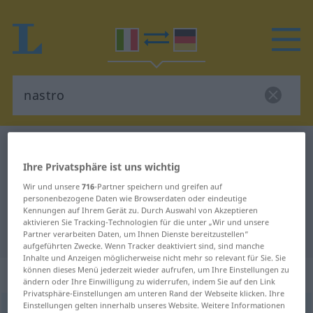
Italienisch-Deutsch Wörterbuch
nastro
Ihre Privatsphäre ist uns wichtig
Italienisch-Deutsch Übersetzung
Wir und unsere
716
-Partner speichern und greifen auf
für "nastro"
personenbezogene Daten wie Browserdaten oder eindeutige
Kennungen auf Ihrem Gerät zu. Durch Auswahl von Akzeptieren
aktivieren Sie Tracking-Technologien für die unter „Wir und unsere
"nastro" Deutsch Übersetzung
Partner verarbeiten Daten, um Ihnen Dienste bereitzustellen“
aufgeführten Zwecke. Wenn Tracker deaktiviert sind, sind manche
Inhalte und Anzeigen möglicherweise nicht mehr so relevant für Sie. Sie
können dieses Menü jederzeit wieder aufrufen, um Ihre Einstellungen zu
„nastro“
: maschile
ändern oder Ihre Einwilligung zu widerrufen, indem Sie auf den Link
Privatsphäre-Einstellungen am unteren Rand der Webseite klicken. Ihre
Einstellungen gelten innerhalb unseres Website. Weitere Informationen
nastro
[ˈnastro]
m