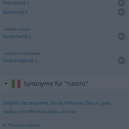
Messband
n
Bandmaß
n
nastro
isolante
Isolierband
n
registratore
a nastro
Tonbandgerät
n
Synonyme für "nastro"
cinghia
,
decorazione
,
fascia
,
fettuccia
,
fiocco
,
gala
,
nappa
,
onorificenza
,
pista
,
striscia
© Thesauro italiano