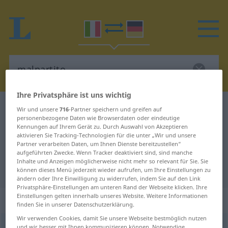
Ihre Privatsphäre ist uns wichtig
Italienisch-Deutsch Wörterbuch
malpartito
Wir und unsere
716
-Partner speichern und greifen auf
personenbezogene Daten wie Browserdaten oder eindeutige
Italienisch-Deutsch Übersetzung
Kennungen auf Ihrem Gerät zu. Durch Auswahl von Akzeptieren
aktivieren Sie Tracking-Technologien für die unter „Wir und unsere
für "malpartito"
Partner verarbeiten Daten, um Ihnen Dienste bereitzustellen“
aufgeführten Zwecke. Wenn Tracker deaktiviert sind, sind manche
Inhalte und Anzeigen möglicherweise nicht mehr so relevant für Sie. Sie
"malpartito" Deutsch Übersetzung
können dieses Menü jederzeit wieder aufrufen, um Ihre Einstellungen zu
ändern oder Ihre Einwilligung zu widerrufen, indem Sie auf den Link
Privatsphäre-Einstellungen am unteren Rand der Webseite klicken. Ihre
Einstellungen gelten innerhalb unseres Website. Weitere Informationen
„malpartito“
: maschile
finden Sie in unserer Datenschutzerklärung.
Wir verwenden Cookies, damit Sie unsere Webseite bestmöglich nutzen
malpartito
[malparˈtiːto]
m
und wir besser mit Ihnen kommunizieren können. Notwendige,