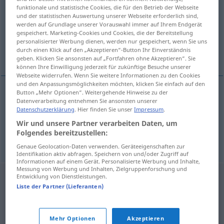
funktionale und statistische Cookies, die für den Betrieb der Webseite
und der statistischen Auswertung unserer Webseite erforderlich sind,
Übersicht aller Übersetzungen
werden auf Grundlage unserer Vorauswahl immer auf Ihrem Endgerät
(Für mehr Details die Übersetzung anklicken/antippen)
gespeichert. Marketing-Cookies und Cookies, die der Bereitstellung
personalisierter Werbung dienen, werden nur gespeichert, wenn Sie uns
durch einen Klick auf den „Akzeptieren“-Button Ihr Einverständnis
in der Klemme sitzen
geben. Klicken Sie ansonsten auf „Fortfahren ohne Akzeptieren“. Sie
können Ihre Einwilligung jederzeit für zukünftige Besuche unserer
Webseite widerrufen. Wenn Sie weitere Informationen zu den Cookies
und den Anpassungsmöglichkeiten möchten, klicken Sie einfach auf den
Button „Mehr Optionen“. Weitergehende Hinweise zu der
Beispiele
Datenverarbeitung entnehmen Sie ansonsten unserer
Datenschutzerklärung
. Hier finden Sie unser
Impressum
.
trovarsi
a malpartito
Wir und unsere Partner verarbeiten Daten, um
in der
Klemme
sitzen
Folgendes bereitzustellen:
Genaue Geolocation-Daten verwenden. Geräteeigenschaften zur
Identifikation aktiv abfragen. Speichern von und/oder Zugriff auf
Informationen auf einem Gerät. Personalisierte Werbung und Inhalte,
Messung von Werbung und Inhalten, Zielgruppenforschung und
Entwicklung von Dienstleistungen.
Liste der Partner (Lieferanten)
Mehr Optionen
Akzeptieren