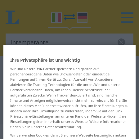
Ihre Privatsphäre ist uns wichtig
Italienisch-Deutsch Wörterbuch
intemperante
Wir und unsere
716
-Partner speichern und greifen auf
Italienisch-Deutsch Übersetzung
personenbezogene Daten wie Browserdaten oder eindeutige
Kennungen auf Ihrem Gerät zu. Durch Auswahl von Akzeptieren
für "intemperante"
aktivieren Sie Tracking-Technologien für die unter „Wir und unsere
Partner verarbeiten Daten, um Ihnen Dienste bereitzustellen“
aufgeführten Zwecke. Wenn Tracker deaktiviert sind, sind manche
Inhalte und Anzeigen möglicherweise nicht mehr so relevant für Sie. Sie
"intemperante" Deutsch
können dieses Menü jederzeit wieder aufrufen, um Ihre Einstellungen zu
ändern oder Ihre Einwilligung zu widerrufen, indem Sie auf den Link
Übersetzung
Privatsphäre-Einstellungen am unteren Rand der Webseite klicken. Ihre
Einstellungen gelten innerhalb unseres Website. Weitere Informationen
finden Sie in unserer Datenschutzerklärung.
„intemperante“
: aggettivo
Wir verwenden Cookies, damit Sie unsere Webseite bestmöglich nutzen