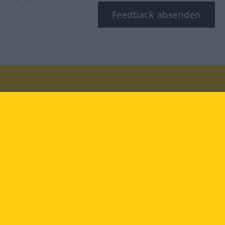
Feedback absenden
Besuchen Sie uns auf:
facebook
YouTube
Instagram
Langenscheidt
NUTZUNGSBEDINGUNGEN