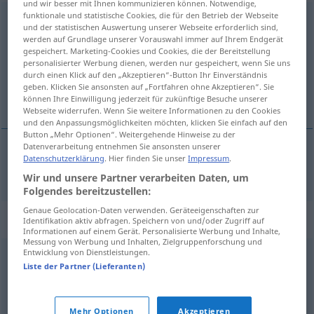
und wir besser mit Ihnen kommunizieren können. Notwendige,
funktionale und statistische Cookies, die für den Betrieb der Webseite
intemperante
[intempeˈrante]
adj
und der statistischen Auswertung unserer Webseite erforderlich sind,
werden auf Grundlage unserer Vorauswahl immer auf Ihrem Endgerät
Übersicht aller Übersetzungen
gespeichert. Marketing-Cookies und Cookies, die der Bereitstellung
personalisierter Werbung dienen, werden nur gespeichert, wenn Sie uns
(Für mehr Details die Übersetzung anklicken/antippen)
durch einen Klick auf den „Akzeptieren“-Button Ihr Einverständnis
geben. Klicken Sie ansonsten auf „Fortfahren ohne Akzeptieren“. Sie
unmäßig, maßlos
können Ihre Einwilligung jederzeit für zukünftige Besuche unserer
Webseite widerrufen. Wenn Sie weitere Informationen zu den Cookies
und den Anpassungsmöglichkeiten möchten, klicken Sie einfach auf den
Button „Mehr Optionen“. Weitergehende Hinweise zu der
Datenverarbeitung entnehmen Sie ansonsten unserer
Datenschutzerklärung
. Hier finden Sie unser
Impressum
.
unmäßig
,
maßlos
intemperante
Wir und unsere Partner verarbeiten Daten, um
Folgendes bereitzustellen:
Genaue Geolocation-Daten verwenden. Geräteeigenschaften zur
Synonyme für "intemperante"
Identifikation aktiv abfragen. Speichern von und/oder Zugriff auf
Informationen auf einem Gerät. Personalisierte Werbung und Inhalte,
Messung von Werbung und Inhalten, Zielgruppenforschung und
Entwicklung von Dienstleistungen.
incontinente
,
sfrenato
,
smodato
,
squilibrato
,
sregolato
Liste der Partner (Lieferanten)
© Thesauro italiano
Mehr Optionen
Akzeptieren