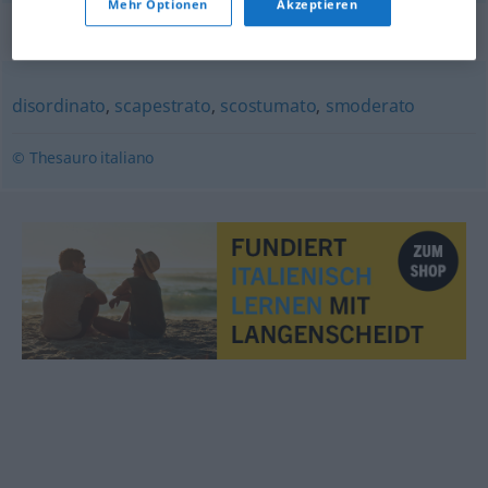
Mehr Optionen
Akzeptieren
Synonyme für "sregolato"
disordinato
,
scapestrato
,
scostumato
,
smoderato
© Thesauro italiano