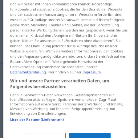
und wir besser mit Ihnen kommunizieren können. Notwendige,
funktionale und statistische Cookies, die für den Betrieb der Webseite
Übersicht aller Übersetzungen
und der statistischen Auswertung unserer Webseite erforderlich sind,
(Für mehr Details die Übersetzung anklicken/antippen)
werden auf Grundlage unserer Vorauswahl immer auf Ihrem Endgerät
gespeichert. Marketing-Cookies und Cookies, die der Bereitstellung
personalisierter Werbung dienen, werden nur gespeichert, wenn Sie uns
ausschweifend
maßlos
durch einen Klick auf den „Akzeptieren“-Button Ihr Einverständnis
geben. Klicken Sie ansonsten auf „Fortfahren ohne Akzeptieren“. Sie
können Ihre Einwilligung jederzeit für zukünftige Besuche unserer
ungeregelt, regellos
Webseite widerrufen. Wenn Sie weitere Informationen zu den Cookies
und den Anpassungsmöglichkeiten möchten, klicken Sie einfach auf den
Button „Mehr Optionen“. Weitergehende Hinweise zu der
Datenverarbeitung entnehmen Sie ansonsten unserer
Datenschutzerklärung
. Hier finden Sie unser
Impressum
.
ausschweifend
sregolato
Wir und unsere Partner verarbeiten Daten, um
Folgendes bereitzustellen:
Genaue Geolocation-Daten verwenden. Geräteeigenschaften zur
Identifikation aktiv abfragen. Speichern von und/oder Zugriff auf
maßlos
sregolato
smodato
Informationen auf einem Gerät. Personalisierte Werbung und Inhalte,
Messung von Werbung und Inhalten, Zielgruppenforschung und
Entwicklung von Dienstleistungen.
Liste der Partner (Lieferanten)
ungeregelt
,
regellos
sregolato
senza regole