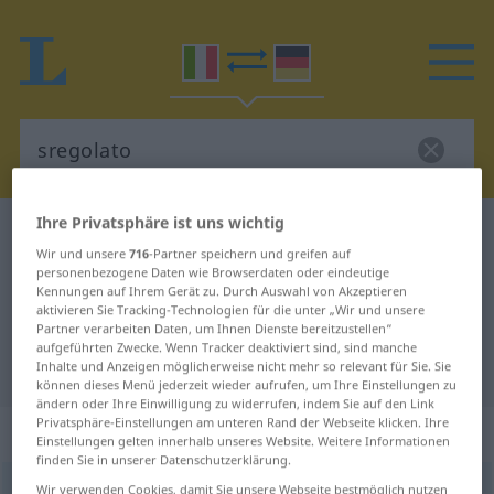
Ihre Privatsphäre ist uns wichtig
Italienisch-Deutsch Wörterbuch
sregolato
Wir und unsere
716
-Partner speichern und greifen auf
Italienisch-Deutsch Übersetzung
personenbezogene Daten wie Browserdaten oder eindeutige
Kennungen auf Ihrem Gerät zu. Durch Auswahl von Akzeptieren
für "sregolato"
aktivieren Sie Tracking-Technologien für die unter „Wir und unsere
Partner verarbeiten Daten, um Ihnen Dienste bereitzustellen“
aufgeführten Zwecke. Wenn Tracker deaktiviert sind, sind manche
"sregolato" Deutsch Übersetzung
Inhalte und Anzeigen möglicherweise nicht mehr so relevant für Sie. Sie
können dieses Menü jederzeit wieder aufrufen, um Ihre Einstellungen zu
ändern oder Ihre Einwilligung zu widerrufen, indem Sie auf den Link
Privatsphäre-Einstellungen am unteren Rand der Webseite klicken. Ihre
„sregolato“
: aggettivo
Einstellungen gelten innerhalb unseres Website. Weitere Informationen
finden Sie in unserer Datenschutzerklärung.
sregolato
Wir verwenden Cookies, damit Sie unsere Webseite bestmöglich nutzen
[zregoˈlaːto]
adj