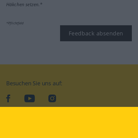
Häkchen setzen.*
*Pflichtfeld
Feedback absenden
Besuchen Sie uns auf:
facebook
YouTube
Instagram
Langenscheidt