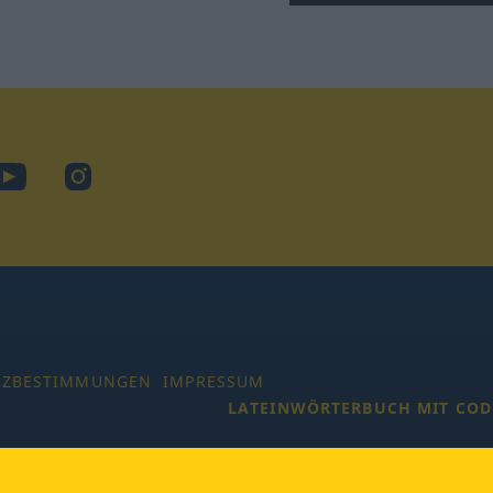
ook
YouTube
Instagram
TZBESTIMMUNGEN
IMPRESSUM
LATEINWÖRTERBUCH MIT COD
 Alle Rechte vorbehalten.