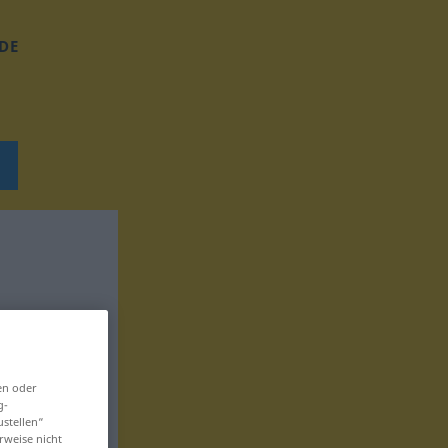
DE
en oder
g-
ustellen“
rweise nicht