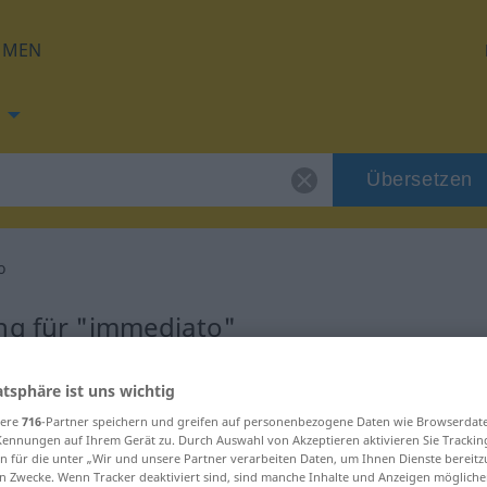
HMEN
Übersetzen
o
ng für "immediato"
zung
atsphäre ist uns wichtig
sere
716
-Partner speichern und greifen auf personenbezogene Daten wie Browserdat
Kennungen auf Ihrem Gerät zu. Durch Auswahl von Akzeptieren aktivieren Sie Trackin
n für die unter „Wir und unsere Partner verarbeiten Daten, um Ihnen Dienste bereitz
n Zwecke. Wenn Tracker deaktiviert sind, sind manche Inhalte und Anzeigen mögliche