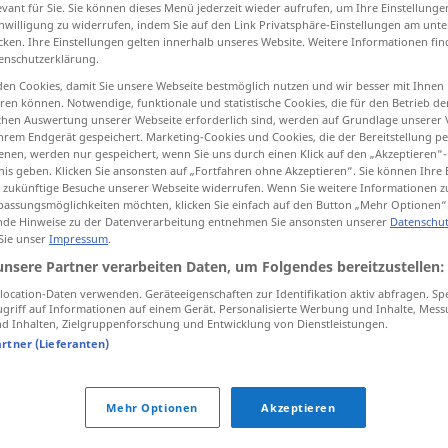
evant für Sie. Sie können dieses Menü jederzeit wieder aufrufen, um Ihre Einstellung
inwilligung zu widerrufen, indem Sie auf den Link Privatsphäre-Einstellungen am unt
cken. Ihre Einstellungen gelten innerhalb unseres Website. Weitere Informationen fin
enschutzerklärung.
en Cookies, damit Sie unsere Webseite bestmöglich nutzen und wir besser mit Ihnen
tippen)
en können. Notwendige, funktionale und statistische Cookies, die für den Betrieb d
ischen Auswertung unserer Webseite erforderlich sind, werden auf Grundlage unserer
rompt
hrem Endgerät gespeichert. Marketing-Cookies und Cookies, die der Bereitstellung per
nen, werden nur gespeichert, wenn Sie uns durch einen Klick auf den „Akzeptieren“-
nis geben. Klicken Sie ansonsten auf „Fortfahren ohne Akzeptieren“. Sie können Ihre 
ür zukünftige Besuche unserer Webseite widerrufen. Wenn Sie weitere Informationen 
assungsmöglichkeiten möchten, klicken Sie einfach auf den Button „Mehr Optionen“
immediato
diretto
de Hinweise zu der Datenverarbeitung entnehmen Sie ansonsten unserer
Datenschut
 Sie unser
Impressum
.
unsere Partner verarbeiten Daten, um Folgendes bereitzustellen:
ocation-Daten verwenden. Geräteeigenschaften zur Identifikation aktiv abfragen. Sp
nelle immediate vicinanze
griff auf Informationen auf einem Gerät. Personalisierte Werbung und Inhalte, Mes
 Inhalten, Zielgruppenforschung und Entwicklung von Dienstleistungen.
artner (Lieferanten)
immediato
partenza
Mehr Optionen
Akzeptieren
con
effetto
immediato