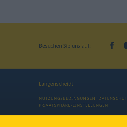
Besuchen Sie uns auf:
faceb
Langenscheidt
NUTZUNGSBEDINGUNGEN
DATENSCHU
PRIVATSPHÄRE-EINSTELLUNGEN
Copyright © 2026 PONS Langenscheidt GmbH,