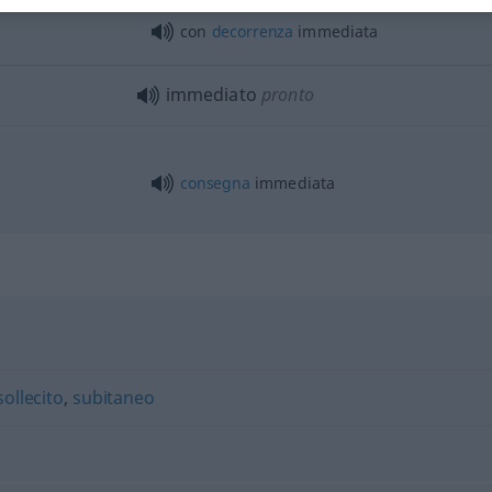
con
decorrenza
immediata
immediato
pronto
consegna
immediata
"
sollecito
,
subitaneo