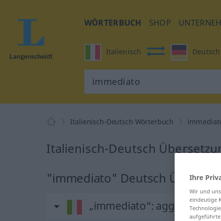
WÖRTERBUCH
SHOP
UNTERNE
Italienisch
Deutsch
Italienisch-Deutsch Wörterbuch
immediat
Italienisch-Deutsch Übersetzu
"immediato" Deutsch Überset
Ihre Priv
Wir und un
eindeutige 
„immediato“
: aggettivo
Technologie
aufgeführte