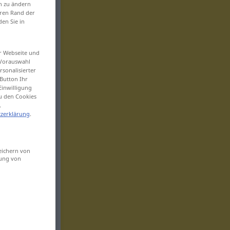
en zu ändern
eren Rand der
den Sie in
er Webseite und
 Vorauswahl
sonalisierter
Button Ihr
Einwilligung
zu den Cookies
.
zerklärung
.
eichern von
sung von