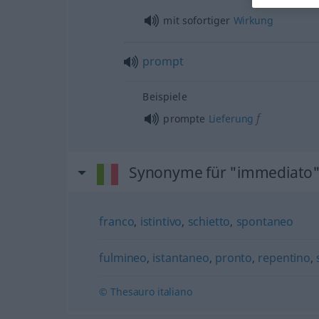
mit sofortiger
Wirkung
prompt
Beispiele
f
prompte
Lieferung
Synonyme für "immediato
franco
,
istintivo
,
schietto
,
spontaneo
fulmineo
,
istantaneo
,
pronto
,
repentino
,
© Thesauro italiano