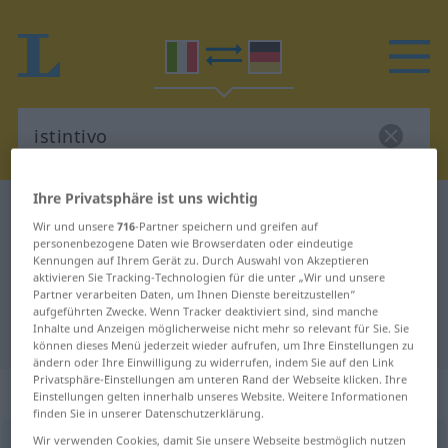
Ihre Privatsphäre ist uns wichtig
Italienisch-Deutsch Wörterbuch
istintivo
Wir und unsere
716
-Partner speichern und greifen auf
Italienisch-Deutsch Übersetzung
personenbezogene Daten wie Browserdaten oder eindeutige
Kennungen auf Ihrem Gerät zu. Durch Auswahl von Akzeptieren
für "istintivo"
aktivieren Sie Tracking-Technologien für die unter „Wir und unsere
Partner verarbeiten Daten, um Ihnen Dienste bereitzustellen“
aufgeführten Zwecke. Wenn Tracker deaktiviert sind, sind manche
Inhalte und Anzeigen möglicherweise nicht mehr so relevant für Sie. Sie
"istintivo" Deutsch Übersetzung
können dieses Menü jederzeit wieder aufrufen, um Ihre Einstellungen zu
ändern oder Ihre Einwilligung zu widerrufen, indem Sie auf den Link
Privatsphäre-Einstellungen am unteren Rand der Webseite klicken. Ihre
„istintivo“
: aggettivo
Einstellungen gelten innerhalb unseres Website. Weitere Informationen
finden Sie in unserer Datenschutzerklärung.
Wir verwenden Cookies, damit Sie unsere Webseite bestmöglich nutzen
istintivo
[istinˈtiːvo]
adj