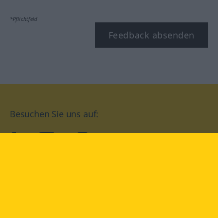
*Pflichtfeld
Feedback absenden
Besuchen Sie uns auf:
facebook
YouTube
Instagram
Langenscheidt