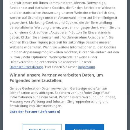
und wir besser mit Ihnen kommunizieren können. Notwendige,
funktionale und statistische Cookies, die für den Betrieb der Webseite
Übersicht aller Übersetzungen
und der statistischen Auswertung unserer Webseite erforderlich sind,
(Für mehr Details die Übersetzung anklicken/antippen)
werden auf Grundlage unserer Vorauswahl immer auf Ihrem Endgerät
gespeichert. Marketing-Cookies und Cookies, die der Bereitstellung
personalisierter Werbung dienen, werden nur gespeichert, wenn Sie uns
instinktiv
triebhaft
durch einen Klick auf den „Akzeptieren“-Button Ihr Einverständnis
geben. Klicken Sie ansonsten auf „Fortfahren ohne Akzeptieren“. Sie
können Ihre Einwilligung jederzeit für zukünftige Besuche unserer
Webseite widerrufen. Wenn Sie weitere Informationen zu den Cookies
und den Anpassungsmöglichkeiten möchten, klicken Sie einfach auf den
Button „Mehr Optionen“. Weitergehende Hinweise zu der
instinktiv
istintivo
Datenverarbeitung entnehmen Sie ansonsten unserer
Datenschutzerklärung
. Hier finden Sie unser
Impressum
.
Wir und unsere Partner verarbeiten Daten, um
Folgendes bereitzustellen:
triebhaft
istintivo
impulsivo
Genaue Geolocation-Daten verwenden. Geräteeigenschaften zur
Identifikation aktiv abfragen. Speichern von und/oder Zugriff auf
Informationen auf einem Gerät. Personalisierte Werbung und Inhalte,
Synonyme für "istintivo"
Messung von Werbung und Inhalten, Zielgruppenforschung und
Entwicklung von Dienstleistungen.
Liste der Partner (Lieferanten)
inconscio
,
innato
,
involontario
,
naturale
,
spontaneo
Mehr Optionen
Akzeptieren