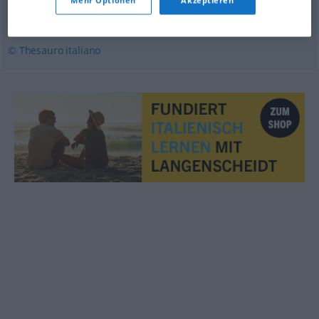
impulsivo
,
irrazionale
,
passionale
,
viscerale
© Thesauro italiano