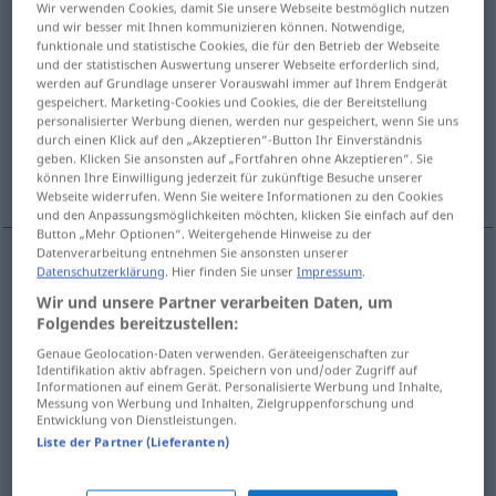
Wir verwenden Cookies, damit Sie unsere Webseite bestmöglich nutzen
und wir besser mit Ihnen kommunizieren können. Notwendige,
Übersicht aller Übersetzungen
funktionale und statistische Cookies, die für den Betrieb der Webseite
und der statistischen Auswertung unserer Webseite erforderlich sind,
(Für mehr Details die Übersetzung anklicken/antippen)
werden auf Grundlage unserer Vorauswahl immer auf Ihrem Endgerät
gespeichert. Marketing-Cookies und Cookies, die der Bereitstellung
beschnüffeln
schnupfen
wittern
personalisierter Werbung dienen, werden nur gespeichert, wenn Sie uns
durch einen Klick auf den „Akzeptieren“-Button Ihr Einverständnis
geben. Klicken Sie ansonsten auf „Fortfahren ohne Akzeptieren“. Sie
wittern, ahnen
können Ihre Einwilligung jederzeit für zukünftige Besuche unserer
Webseite widerrufen. Wenn Sie weitere Informationen zu den Cookies
und den Anpassungsmöglichkeiten möchten, klicken Sie einfach auf den
Button „Mehr Optionen“. Weitergehende Hinweise zu der
Datenverarbeitung entnehmen Sie ansonsten unserer
Datenschutzerklärung
. Hier finden Sie unser
Impressum
.
beschnüffeln
fiutare
Wir und unsere Partner verarbeiten Daten, um
Folgendes bereitzustellen:
Genaue Geolocation-Daten verwenden. Geräteeigenschaften zur
schnupfen
fiutare
tabacco
Identifikation aktiv abfragen. Speichern von und/oder Zugriff auf
Informationen auf einem Gerät. Personalisierte Werbung und Inhalte,
Messung von Werbung und Inhalten, Zielgruppenforschung und
Entwicklung von Dienstleistungen.
Liste der Partner (Lieferanten)
wittern
fiutare
JAGD