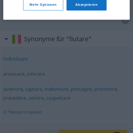
Mehr Optionen
Akzeptieren
wittern
,
ahnen
fiutare
FIG
Synonyme für "fiutare"
individuare
annusare
,
odorare
avvertire
,
captare
,
indovinare
,
presagire
,
presentire
,
prevedere
,
sentire
,
sospettare
© Thesauro italiano