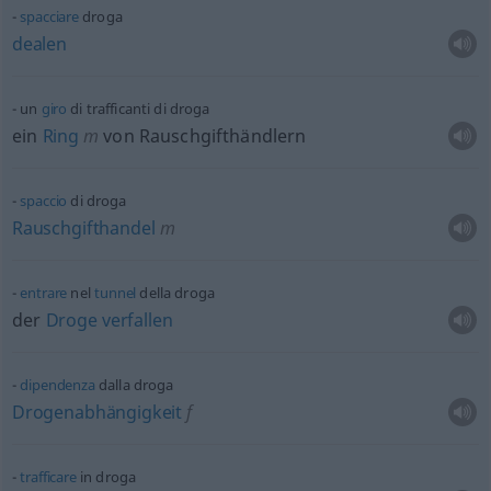
spacciare
droga
dealen
un
giro
di trafficanti di droga
ein
Ring
m
von Rauschgifthändlern
spaccio
di droga
Rauschgifthandel
m
entrare
nel
tunnel
della droga
der
Droge
verfallen
dipendenza
dalla droga
Drogenabhängigkeit
f
trafficare
in droga