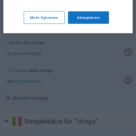
Beispiele
abuso
di droga
Mehr Optionen
Akzeptieren
m
Drogenmissbrauch
dedito
alla droga
drogenabhängig
il
mondo
della droga
die
Drogenszene
Beispiele anzeigen
Beispielsätze für "droga"