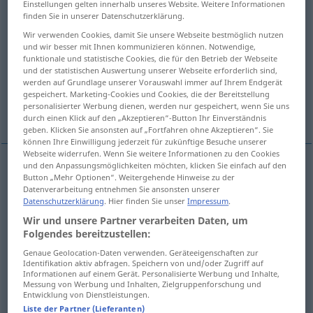
Einstellungen gelten innerhalb unseres Website. Weitere Informationen
finden Sie in unserer Datenschutzerklärung.
Übersicht aller Übersetzungen
Wir verwenden Cookies, damit Sie unsere Webseite bestmöglich nutzen
(Für mehr Details die Übersetzung anklicken/antippen)
und wir besser mit Ihnen kommunizieren können. Notwendige,
funktionale und statistische Cookies, die für den Betrieb der Webseite
und der statistischen Auswertung unserer Webseite erforderlich sind,
Droge, Rauschgift
Gewürz
werden auf Grundlage unserer Vorauswahl immer auf Ihrem Endgerät
gespeichert. Marketing-Cookies und Cookies, die der Bereitstellung
personalisierter Werbung dienen, werden nur gespeichert, wenn Sie uns
Weitere Beispiele...
durch einen Klick auf den „Akzeptieren“-Button Ihr Einverständnis
geben. Klicken Sie ansonsten auf „Fortfahren ohne Akzeptieren“. Sie
können Ihre Einwilligung jederzeit für zukünftige Besuche unserer
Webseite widerrufen. Wenn Sie weitere Informationen zu den Cookies
und den Anpassungsmöglichkeiten möchten, klicken Sie einfach auf den
Button „Mehr Optionen“. Weitergehende Hinweise zu der
Droge
f
droga
Datenverarbeitung entnehmen Sie ansonsten unserer
Datenschutzerklärung
. Hier finden Sie unser
Impressum
.
Rauschgift
n
droga
Wir und unsere Partner verarbeiten Daten, um
Folgendes bereitzustellen:
Genaue Geolocation-Daten verwenden. Geräteeigenschaften zur
Identifikation aktiv abfragen. Speichern von und/oder Zugriff auf
Informationen auf einem Gerät. Personalisierte Werbung und Inhalte,
Gewürz
n
droga
Messung von Werbung und Inhalten, Zielgruppenforschung und
GASTR
Entwicklung von Dienstleistungen.
Liste der Partner (Lieferanten)