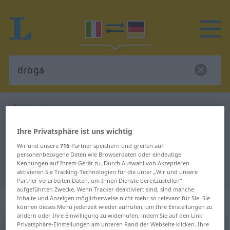
Italienisch-Deutsch Wörterbuch
droga
Italienisch-Deutsch Übersetzung
Ihre Privatsphäre ist uns wichtig
für "droga"
Wir und unsere
716
-Partner speichern und greifen auf
personenbezogene Daten wie Browserdaten oder eindeutige
Kennungen auf Ihrem Gerät zu. Durch Auswahl von Akzeptieren
"droga" Deutsch Übersetzung
aktivieren Sie Tracking-Technologien für die unter „Wir und unsere
Partner verarbeiten Daten, um Ihnen Dienste bereitzustellen“
aufgeführten Zwecke. Wenn Tracker deaktiviert sind, sind manche
Inhalte und Anzeigen möglicherweise nicht mehr so relevant für Sie. Sie
„droga“
: femminile
können dieses Menü jederzeit wieder aufrufen, um Ihre Einstellungen zu
ändern oder Ihre Einwilligung zu widerrufen, indem Sie auf den Link
Privatsphäre-Einstellungen am unteren Rand der Webseite klicken. Ihre
droga
[ˈdrɔːga]
f
<
pl
droghe
>