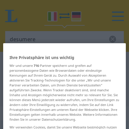
Ihre Privatsphäre ist uns wichtig
Italienisch-Deutsch Wörterbuch
desumere
Wir und unsere
716
-Partner speichern und greifen auf
Italienisch-Deutsch Übersetzung
personenbezogene Daten wie Browserdaten oder eindeutige
Kennungen auf Ihrem Gerät zu. Durch Auswahl von Akzeptieren
für "desumere"
aktivieren Sie Tracking-Technologien für die unter „Wir und unsere
Partner verarbeiten Daten, um Ihnen Dienste bereitzustellen“
aufgeführten Zwecke. Wenn Tracker deaktiviert sind, sind manche
Inhalte und Anzeigen möglicherweise nicht mehr so relevant für Sie. Sie
"desumere" Deutsch Übersetzung
können dieses Menü jederzeit wieder aufrufen, um Ihre Einstellungen zu
ändern oder Ihre Einwilligung zu widerrufen, indem Sie auf den Link
Privatsphäre-Einstellungen am unteren Rand der Webseite klicken. Ihre
„desumere“
: verbo transitivo
Einstellungen gelten innerhalb unseres Website. Weitere Informationen
finden Sie in unserer Datenschutzerklärung.
Wir verwenden Cookies, damit Sie unsere Webseite bestmöglich nutzen
desumere
[deˈzuːmere]
v/t