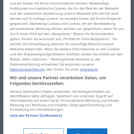
und wir besser mit Ihnen kommunizieren können. Notwendige,
funktionale und statistische Cookies, die für den Betrieb der Webseite
Übersicht aller Übersetzungen
und der statistischen Auswertung unserer Webseite erforderlich sind,
(Für mehr Details die Übersetzung anklicken/antippen)
werden auf Grundlage unserer Vorauswahl immer auf Ihrem Endgerät
gespeichert. Marketing-Cookies und Cookies, die der Bereitstellung
personalisierter Werbung dienen, werden nur gespeichert, wenn Sie uns
folgern, erschließen
entnehmen
durch einen Klick auf den „Akzeptieren“-Button Ihr Einverständnis
geben. Klicken Sie ansonsten auf „Fortfahren ohne Akzeptieren“. Sie
können Ihre Einwilligung jederzeit für zukünftige Besuche unserer
Webseite widerrufen. Wenn Sie weitere Informationen zu den Cookies
und den Anpassungsmöglichkeiten möchten, klicken Sie einfach auf den
Button „Mehr Optionen“. Weitergehende Hinweise zu der
folgern
, (er)schließen
desumere
Datenverarbeitung entnehmen Sie ansonsten unserer
Datenschutzerklärung
. Hier finden Sie unser
Impressum
.
Wir und unsere Partner verarbeiten Daten, um
entnehmen
desumere
ricavare
Folgendes bereitzustellen:
Genaue Geolocation-Daten verwenden. Geräteeigenschaften zur
Identifikation aktiv abfragen. Speichern von und/oder Zugriff auf
Informationen auf einem Gerät. Personalisierte Werbung und Inhalte,
Messung von Werbung und Inhalten, Zielgruppenforschung und
Entwicklung von Dienstleistungen.
Synonyme für "desumere"
Liste der Partner (Lieferanten)