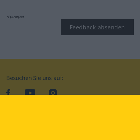
*Pflichtfeld
Feedback absenden
Besuchen Sie uns auf:
facebook
YouTube
Instagram
Langenscheidt