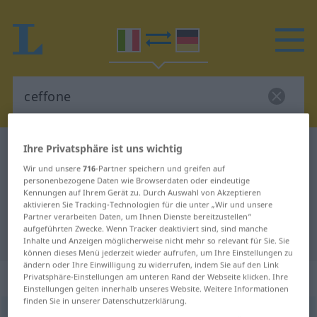
Ihre Privatsphäre ist uns wichtig
Italienisch-Deutsch Wörterbuch
ceffone
Italienisch-Deutsch Übersetzung
Wir und unsere
716
-Partner speichern und greifen auf
personenbezogene Daten wie Browserdaten oder eindeutige
für "ceffone"
Kennungen auf Ihrem Gerät zu. Durch Auswahl von Akzeptieren
aktivieren Sie Tracking-Technologien für die unter „Wir und unsere
Partner verarbeiten Daten, um Ihnen Dienste bereitzustellen“
aufgeführten Zwecke. Wenn Tracker deaktiviert sind, sind manche
"ceffone" Deutsch Übersetzung
Inhalte und Anzeigen möglicherweise nicht mehr so relevant für Sie. Sie
können dieses Menü jederzeit wieder aufrufen, um Ihre Einstellungen zu
ändern oder Ihre Einwilligung zu widerrufen, indem Sie auf den Link
„ceffone“
: maschile
Privatsphäre-Einstellungen am unteren Rand der Webseite klicken. Ihre
Einstellungen gelten innerhalb unseres Website. Weitere Informationen
finden Sie in unserer Datenschutzerklärung.
ceffone
[ʧeˈffoːne]
m