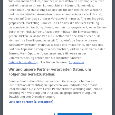
Wir verwenden Cookies, damit Sie unsere Webseite bestmöglich nutzen
und wir besser mit Ihnen kommunizieren können. Notwendige,
Übersicht aller Übersetzungen
funktionale und statistische Cookies, die für den Betrieb der Webseite
und der statistischen Auswertung unserer Webseite erforderlich sind,
(Für mehr Details die Übersetzung anklicken/antippen)
werden auf Grundlage unserer Vorauswahl immer auf Ihrem Endgerät
gespeichert. Marketing-Cookies und Cookies, die der Bereitstellung
Ohrfeige
personalisierter Werbung dienen, werden nur gespeichert, wenn Sie uns
durch einen Klick auf den „Akzeptieren“-Button Ihr Einverständnis
geben. Klicken Sie ansonsten auf „Fortfahren ohne Akzeptieren“. Sie
können Ihre Einwilligung jederzeit für zukünftige Besuche unserer
Webseite widerrufen. Wenn Sie weitere Informationen zu den Cookies
und den Anpassungsmöglichkeiten möchten, klicken Sie einfach auf den
Ohrfeige
f
ceffone
Button „Mehr Optionen“. Weitergehende Hinweise zu der
Datenverarbeitung entnehmen Sie ansonsten unserer
Datenschutzerklärung
. Hier finden Sie unser
Impressum
.
Wir und unsere Partner verarbeiten Daten, um
Folgendes bereitzustellen:
Beispielsätze für "ceffone"
Genaue Geolocation-Daten verwenden. Geräteeigenschaften zur
Identifikation aktiv abfragen. Speichern von und/oder Zugriff auf
Informationen auf einem Gerät. Personalisierte Werbung und Inhalte,
Messung von Werbung und Inhalten, Zielgruppenforschung und
mollare
un ceffone a
qn
Entwicklung von Dienstleistungen.
Liste der Partner (Lieferanten)
jemandem eine
Ohrfeige
verpassen