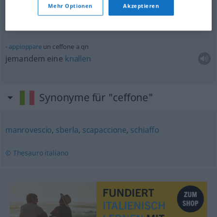
ammollare
un ceffone a
qn
Mehr Optionen
Akzeptieren
jemandem eine
Ohrfeige
versetzen
appioppare
un ceffone a
qn
jemandem eine
knallen
Synonyme für "ceffone"
manrovescio
,
sberla
,
scapaccione
,
schiaffo
© Thesauro italiano