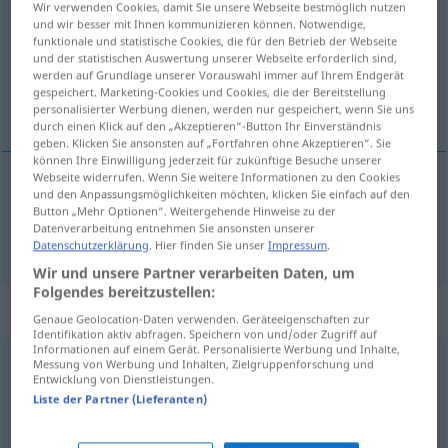
Wir verwenden Cookies, damit Sie unsere Webseite bestmöglich nutzen
und wir besser mit Ihnen kommunizieren können. Notwendige,
Übersicht aller Übersetzungen
funktionale und statistische Cookies, die für den Betrieb der Webseite
und der statistischen Auswertung unserer Webseite erforderlich sind,
(Für mehr Details die Übersetzung anklicken/antippen)
werden auf Grundlage unserer Vorauswahl immer auf Ihrem Endgerät
gespeichert. Marketing-Cookies und Cookies, die der Bereitstellung
Kanton
personalisierter Werbung dienen, werden nur gespeichert, wenn Sie uns
durch einen Klick auf den „Akzeptieren“-Button Ihr Einverständnis
geben. Klicken Sie ansonsten auf „Fortfahren ohne Akzeptieren“. Sie
können Ihre Einwilligung jederzeit für zukünftige Besuche unserer
Webseite widerrufen. Wenn Sie weitere Informationen zu den Cookies
und den Anpassungsmöglichkeiten möchten, klicken Sie einfach auf den
Kanton
m
cantone
Button „Mehr Optionen“. Weitergehende Hinweise zu der
Datenverarbeitung entnehmen Sie ansonsten unserer
Datenschutzerklärung
. Hier finden Sie unser
Impressum
.
Wir und unsere Partner verarbeiten Daten, um
Folgendes bereitzustellen:
„cantone“
: maschile
Genaue Geolocation-Daten verwenden. Geräteeigenschaften zur
Identifikation aktiv abfragen. Speichern von und/oder Zugriff auf
Informationen auf einem Gerät. Personalisierte Werbung und Inhalte,
cantone
Messung von Werbung und Inhalten, Zielgruppenforschung und
[kanˈtoːne]
m
Entwicklung von Dienstleistungen.
Liste der Partner (Lieferanten)
Übersicht aller Übersetzungen
(Für mehr Details die Übersetzung anklicken/antippen)