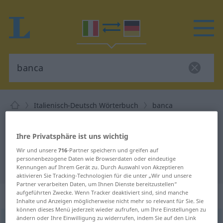
Italienisch-Deutsch Wörterbuch
banca
Italienisch-Deutsch Übersetzung
für "banca"
Ihre Privatsphäre ist uns wichtig
Wir und unsere
716
-Partner speichern und greifen auf
personenbezogene Daten wie Browserdaten oder eindeutige
"banca" Deutsch Übersetzung
Kennungen auf Ihrem Gerät zu. Durch Auswahl von Akzeptieren
aktivieren Sie Tracking-Technologien für die unter „Wir und unsere
Partner verarbeiten Daten, um Ihnen Dienste bereitzustellen“
aufgeführten Zwecke. Wenn Tracker deaktiviert sind, sind manche
„banca“
: femminile
Inhalte und Anzeigen möglicherweise nicht mehr so relevant für Sie. Sie
können dieses Menü jederzeit wieder aufrufen, um Ihre Einstellungen zu
ändern oder Ihre Einwilligung zu widerrufen, indem Sie auf den Link
banca
[ˈbaŋka]
f
<
pl
-che
>