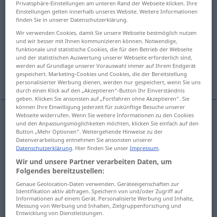
Privatsphäre-Einstellungen am unteren Rand der Webseite klicken. Ihre
Einstellungen gelten innerhalb unseres Website. Weitere Informationen
Übersicht aller Übersetzungen
finden Sie in unserer Datenschutzerklärung.
(Für mehr Details die Übersetzung anklicken/antippen)
Wir verwenden Cookies, damit Sie unsere Webseite bestmöglich nutzen
und wir besser mit Ihnen kommunizieren können. Notwendige,
funktionale und statistische Cookies, die für den Betrieb der Webseite
Bank
Bankwesen
und der statistischen Auswertung unserer Webseite erforderlich sind,
werden auf Grundlage unserer Vorauswahl immer auf Ihrem Endgerät
gespeichert. Marketing-Cookies und Cookies, die der Bereitstellung
Weitere Beispiele...
personalisierter Werbung dienen, werden nur gespeichert, wenn Sie uns
durch einen Klick auf den „Akzeptieren“-Button Ihr Einverständnis
geben. Klicken Sie ansonsten auf „Fortfahren ohne Akzeptieren“. Sie
können Ihre Einwilligung jederzeit für zukünftige Besuche unserer
Webseite widerrufen. Wenn Sie weitere Informationen zu den Cookies
und den Anpassungsmöglichkeiten möchten, klicken Sie einfach auf den
Bank
f
banca
Button „Mehr Optionen“. Weitergehende Hinweise zu der
Datenverarbeitung entnehmen Sie ansonsten unserer
Datenschutzerklärung
. Hier finden Sie unser
Impressum
.
Bankwesen
n
banca
<
>
Wir und unsere Partner verarbeiten Daten, um
PL
Folgendes bereitzustellen:
Genaue Geolocation-Daten verwenden. Geräteeigenschaften zur
Beispiele
Identifikation aktiv abfragen. Speichern von und/oder Zugriff auf
Informationen auf einem Gerät. Personalisierte Werbung und Inhalte,
banca dati
IT
Messung von Werbung und Inhalten, Zielgruppenforschung und
Entwicklung von Dienstleistungen.