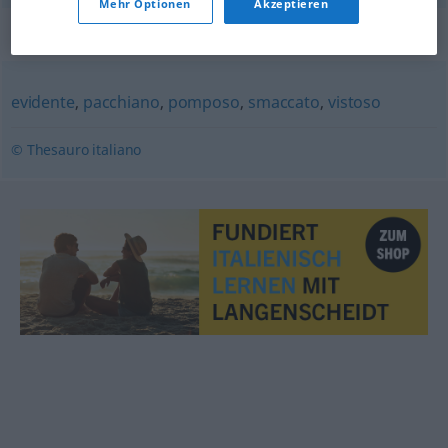
Mehr Optionen
Akzeptieren
Synonyme für "appariscente"
evidente
,
pacchiano
,
pomposo
,
smaccato
,
vistoso
© Thesauro italiano