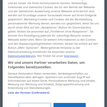
und wir besser mit Ihnen kommunizieren können. Notwendige,
appariscente
[appariˈʃʃɛnte]
adj
funktionale und statistische Cookies, die für den Betrieb der Webseite
und der statistischen Auswertung unserer Webseite erforderlich sind,
werden auf Grundlage unserer Vorauswahl immer auf Ihrem Endgerät
Übersicht aller Übersetzungen
gespeichert. Marketing-Cookies und Cookies, die der Bereitstellung
(Für mehr Details die Übersetzung anklicken/antippen)
personalisierter Werbung dienen, werden nur gespeichert, wenn Sie uns
durch einen Klick auf den „Akzeptieren“-Button Ihr Einverständnis
geben. Klicken Sie ansonsten auf „Fortfahren ohne Akzeptieren“. Sie
auffällig
können Ihre Einwilligung jederzeit für zukünftige Besuche unserer
Webseite widerrufen. Wenn Sie weitere Informationen zu den Cookies
und den Anpassungsmöglichkeiten möchten, klicken Sie einfach auf den
Button „Mehr Optionen“. Weitergehende Hinweise zu der
Datenverarbeitung entnehmen Sie ansonsten unserer
Datenschutzerklärung
. Hier finden Sie unser
Impressum
.
auffällig
appariscente
Wir und unsere Partner verarbeiten Daten, um
Folgendes bereitzustellen:
Genaue Geolocation-Daten verwenden. Geräteeigenschaften zur
Beispielsätze für "appariscente"
Identifikation aktiv abfragen. Speichern von und/oder Zugriff auf
Informationen auf einem Gerät. Personalisierte Werbung und Inhalte,
Messung von Werbung und Inhalten, Zielgruppenforschung und
Entwicklung von Dienstleistungen.
un
cappellino
appariscente,
civettuolo
Liste der Partner (Lieferanten)
ein kesses, kokettes
Hütlein