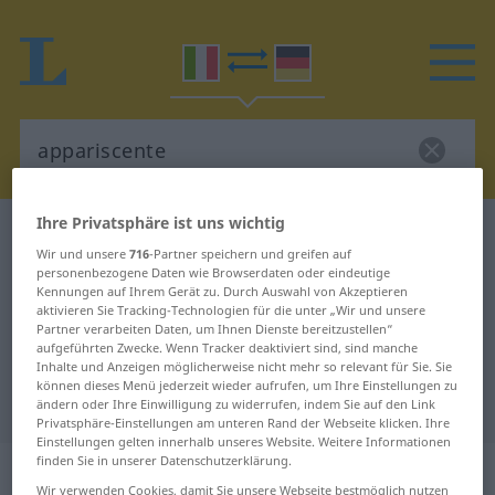
Ihre Privatsphäre ist uns wichtig
Italienisch-Deutsch Wörterbuch
appariscente
Wir und unsere
716
-Partner speichern und greifen auf
Italienisch-Deutsch Übersetzung
personenbezogene Daten wie Browserdaten oder eindeutige
Kennungen auf Ihrem Gerät zu. Durch Auswahl von Akzeptieren
für "appariscente"
aktivieren Sie Tracking-Technologien für die unter „Wir und unsere
Partner verarbeiten Daten, um Ihnen Dienste bereitzustellen“
aufgeführten Zwecke. Wenn Tracker deaktiviert sind, sind manche
"appariscente" Deutsch
Inhalte und Anzeigen möglicherweise nicht mehr so relevant für Sie. Sie
können dieses Menü jederzeit wieder aufrufen, um Ihre Einstellungen zu
Übersetzung
ändern oder Ihre Einwilligung zu widerrufen, indem Sie auf den Link
Privatsphäre-Einstellungen am unteren Rand der Webseite klicken. Ihre
Einstellungen gelten innerhalb unseres Website. Weitere Informationen
finden Sie in unserer Datenschutzerklärung.
„appariscente“
: aggettivo
Wir verwenden Cookies, damit Sie unsere Webseite bestmöglich nutzen