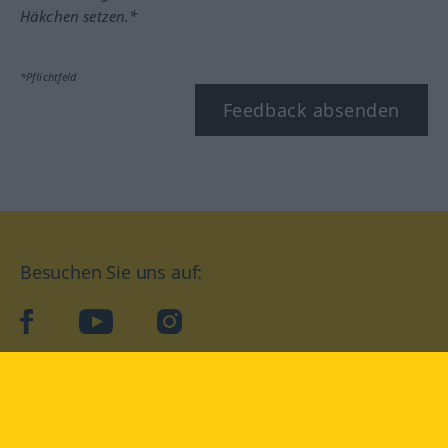
Häkchen setzen.*
*Pflichtfeld
Feedback absenden
Besuchen Sie uns auf:
facebook
YouTube
Instagram
Langenscheidt