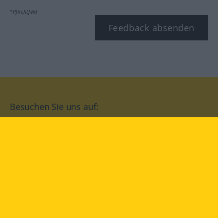
*Pflichtfeld
Feedback absenden
Besuchen Sie uns auf:
facebook
YouTube
Instagram
Langenscheidt
NUTZUNGSBEDINGUNGEN