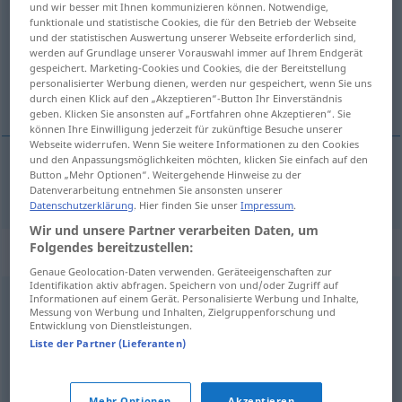
und wir besser mit Ihnen kommunizieren können. Notwendige,
funktionale und statistische Cookies, die für den Betrieb der Webseite
Übersicht aller Übersetzungen
und der statistischen Auswertung unserer Webseite erforderlich sind,
werden auf Grundlage unserer Vorauswahl immer auf Ihrem Endgerät
(Für mehr Details die Übersetzung anklicken/antippen)
gespeichert. Marketing-Cookies und Cookies, die der Bereitstellung
personalisierter Werbung dienen, werden nur gespeichert, wenn Sie uns
strano
durch einen Klick auf den „Akzeptieren“-Button Ihr Einverständnis
geben. Klicken Sie ansonsten auf „Fortfahren ohne Akzeptieren“. Sie
können Ihre Einwilligung jederzeit für zukünftige Besuche unserer
Webseite widerrufen. Wenn Sie weitere Informationen zu den Cookies
und den Anpassungsmöglichkeiten möchten, klicken Sie einfach auf den
Button „Mehr Optionen“. Weitergehende Hinweise zu der
strano
auffällig
Datenverarbeitung entnehmen Sie ansonsten unserer
Datenschutzerklärung
. Hier finden Sie unser
Impressum
.
Wir und unsere Partner verarbeiten Daten, um
Folgendes bereitzustellen:
Synonyme für "auffällig"
Genaue Geolocation-Daten verwenden. Geräteeigenschaften zur
Identifikation aktiv abfragen. Speichern von und/oder Zugriff auf
Informationen auf einem Gerät. Personalisierte Werbung und Inhalte,
ersichtlich (geh.)
,
stark
,
markant
,
unübersehbar
,
Messung von Werbung und Inhalten, Zielgruppenforschung und
Entwicklung von Dienstleistungen.
augenfällig
,
wahrnehmbar
,
auffallend
,
deutlich
,
Liste der Partner (Lieferanten)
ausgeprägt
,
offenkundig
,
offensichtlich
,
hervorstechend
,
intensiv
Mehr Optionen
Akzeptieren