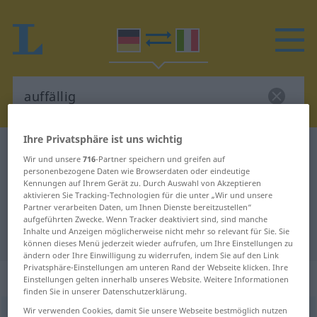
Ihre Privatsphäre ist uns wichtig
Deutsch-Italienisch Wörterbuch
auffällig
Wir und unsere
716
-Partner speichern und greifen auf
Deutsch-Italienisch Übersetzung
personenbezogene Daten wie Browserdaten oder eindeutige
Kennungen auf Ihrem Gerät zu. Durch Auswahl von Akzeptieren
für "auffällig"
aktivieren Sie Tracking-Technologien für die unter „Wir und unsere
Partner verarbeiten Daten, um Ihnen Dienste bereitzustellen“
aufgeführten Zwecke. Wenn Tracker deaktiviert sind, sind manche
Inhalte und Anzeigen möglicherweise nicht mehr so relevant für Sie. Sie
"auffällig" Italienisch Übersetzung
können dieses Menü jederzeit wieder aufrufen, um Ihre Einstellungen zu
ändern oder Ihre Einwilligung zu widerrufen, indem Sie auf den Link
Privatsphäre-Einstellungen am unteren Rand der Webseite klicken. Ihre
„auffällig“
: Adjektiv
Einstellungen gelten innerhalb unseres Website. Weitere Informationen
finden Sie in unserer Datenschutzerklärung.
Wir verwenden Cookies, damit Sie unsere Webseite bestmöglich nutzen
auffällig
adj