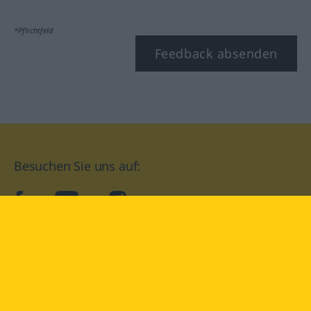
*Pflichtfeld
Feedback absenden
Besuchen Sie uns auf:
facebook
YouTube
Instagram
Langenscheidt