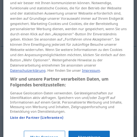
und wir besser mit Ihnen kommunizieren können. Notwendige,
funktionale und statistische Cookies, die für den Betrieb der Webseite
Übersicht aller Übersetzungen
und der statistischen Auswertung unserer Webseite erforderlich sind,
(Für mehr Details die Übersetzung anklicken/antippen)
werden auf Grundlage unserer Vorauswahl immer auf Ihrem Endgerät
gespeichert. Marketing-Cookies und Cookies, die der Bereitstellung
personalisierter Werbung dienen, werden nur gespeichert, wenn Sie uns
Vereinheitlichung
Einigung
durch einen Klick auf den „Akzeptieren“-Button Ihr Einverständnis
geben. Klicken Sie ansonsten auf „Fortfahren ohne Akzeptieren“. Sie
können Ihre Einwilligung jederzeit für zukünftige Besuche unserer
Webseite widerrufen. Wenn Sie weitere Informationen zu den Cookies
und den Anpassungsmöglichkeiten möchten, klicken Sie einfach auf den
Button „Mehr Optionen“. Weitergehende Hinweise zu der
Vereinheitlichung
f
unification
Datenverarbeitung entnehmen Sie ansonsten unserer
Datenschutzerklärung
. Hier finden Sie unser
Impressum
.
Wir und unsere Partner verarbeiten Daten, um
Folgendes bereitzustellen:
Einigung
f
unification
Genaue Geolocation-Daten verwenden. Geräteeigenschaften zur
Identifikation aktiv abfragen. Speichern von und/oder Zugriff auf
Informationen auf einem Gerät. Personalisierte Werbung und Inhalte,
Synonyme für "unification"
Messung von Werbung und Inhalten, Zielgruppenforschung und
Entwicklung von Dienstleistungen.
Liste der Partner (Lieferanten)
fusionnement
,
absorption
,
réunion
,
intégration
,